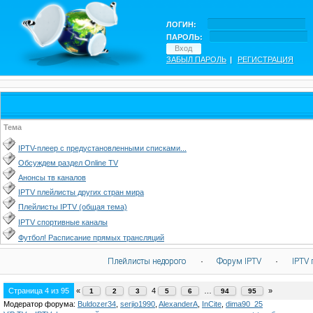
ЛОГИН:
ПАРОЛЬ:
ЗАБЫЛ ПАРОЛЬ
|
РЕГИСТРАЦИЯ
Тема
IPTV-плеер с предустановленными списками...
Обсуждем раздел Online TV
Анонсы тв каналов
IPTV плейлисты других стран мира
Плейлисты IPTV (общая тема)
IPTV спортивные каналы
Футбол! Расписание прямых трансляций
Плейлисты недорого
·
Форум IPTV
·
IPTV 
Страница
4
из
95
«
4
…
»
1
2
3
5
6
94
95
Модератор форума:
Buldozer34
,
serjio1990
,
AlexanderA
,
InCite
,
dima90_25