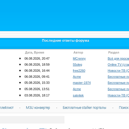
Последние ответы форума
Дата, Время
Автор
Раздел
▼
06.08.2026, 20:47
MCrenny
Всё для просм
▼
06.08.2026, 18:59
55oleg
Online TV (ст
▼
06.08.2026, 16:44
free2260
Новости-ТВ (
▼
06.08.2026, 09:41
Acme
Бесплатные п
▼
05.08.2026, 15:33
master-1974
Бесплатные п
▼
05.08.2026, 13:51
Acme
Бесплатные п
▼
03.08.2026, 18:17
satvitek
Новости-ТВ (
плейлист
·
M3U конвертер
·
Бесплатные stalker порталы
·
Поиск