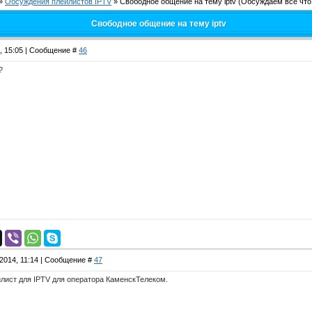
»
Обсуждения плейлистов IPTV
»
Свободное общение на тему iptv
(Обсуждаем все что 
Свободное общение на тему iptv
4, 15:05 | Сообщение #
46
?
.2014, 11:14 | Сообщение #
47
лист для IPTV для оператора КаменскТелеком.