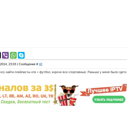
.2014, 23:03 | Сообщение #
48
могу найти плейлисты нтв + футбол, короче все спортивные. Раньше у меня было гдето 