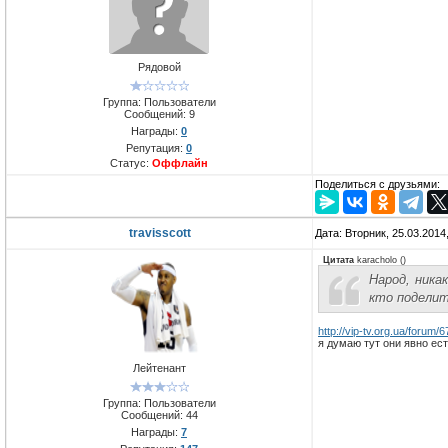
Рядовой
Группа: Пользователи
Сообщений:
9
Награды:
0
Репутация:
0
Статус:
Оффлайн
Поделиться с друзьями:
travisscott
Дата: Вторник, 25.03.2014
Цитата
karacholo
(
)
Народ, ника
кто поделит
http://vip-tv.org.ua/forum/
я думаю тут они явно ес
Лейтенант
Группа: Пользователи
Сообщений:
44
Награды:
7