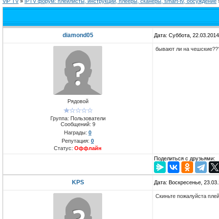
ViP TV
»
IPTV форум: плейлисты, инструкции, плееры, сканеры, smart-tv, обсуждение
diamond05
Дата: Суббота, 22.03.201
бывают ли на чешские??
Рядовой
Группа: Пользователи
Сообщений:
9
Награды:
0
Репутация:
0
Статус:
Оффлайн
Поделиться с друзьями:
KPS
Дата: Воскресенье, 23.03
Скиньте пожалуйста плей