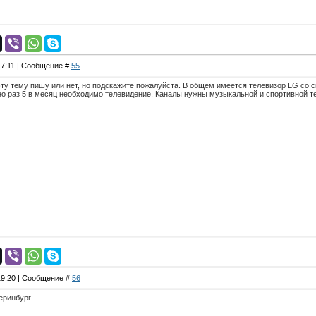
17:11 | Сообщение #
55
эту тему пишу или нет, но подскажите пожалуйста. В общем имеется телевизор LG со с
ьно раз 5 в месяц необходимо телевидение. Каналы нужны музыкальной и спортивной 
 19:20 | Сообщение #
56
еринбург