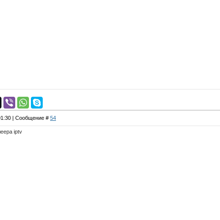
 01:30 | Сообщение #
54
еера iptv