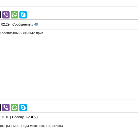
, 02:29 | Сообщение #
49
н бесплатный? скиньте приз
, 11:10 | Сообщение #
50
ть разные города московского региона.