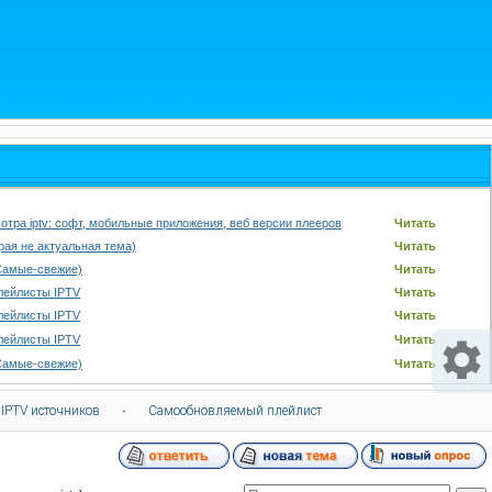
отра iptv: софт, мобильные приложения, веб версии плееров
Читать
арая не актуальная тема)
Читать
Самые-свежие)
Читать
лейлисты IPTV
Читать
лейлисты IPTV
Читать
лейлисты IPTV
Читать
Самые-свежие)
Читать
 IPTV источников
·
Самообновляемый плейлист