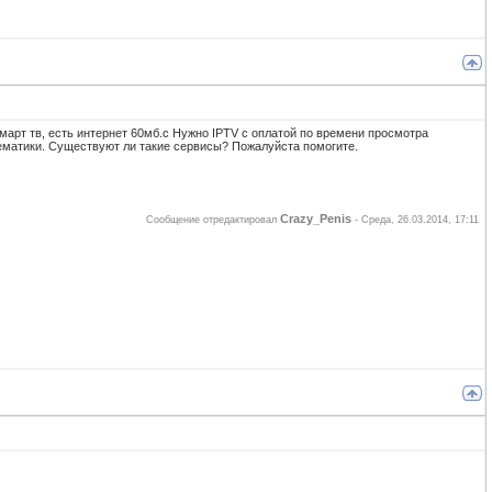
март тв, есть интернет 60мб.с Нужно IPTV с оплатой по времени просмотра
тематики. Существуют ли такие сервисы? Пожалуйста помогите.
Crazy_Penis
Сообщение отредактировал
-
Среда, 26.03.2014, 17:11