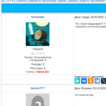
ViP TV
»
IPTV форум: плейлисты, инструкции, плееры, сканеры, smart-tv, обсуждение
Sevastian
Дата: Среда, 29.03.2023,
Что такое кардшаринг? У
хорошого по-использоват
Рядовой
Группа: Пользователи
Сообщений:
9
Награды:
0
Репутация:
0
Статус:
Оффлайн
Поделиться с друзьями:
benasi777
Дата: Вторник, 03.10.2023
Ну конечно iptv