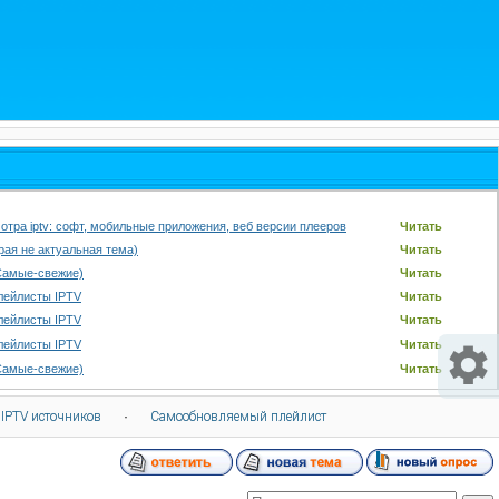
отра iptv: софт, мобильные приложения, веб версии плееров
Читать
арая не актуальная тема)
Читать
Самые-свежие)
Читать
лейлисты IPTV
Читать
лейлисты IPTV
Читать
лейлисты IPTV
Читать
Самые-свежие)
Читать
 IPTV источников
·
Самообновляемый плейлист