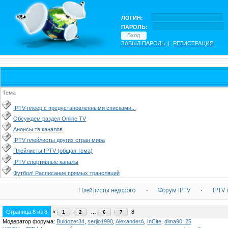
ЛОГИН:
ПАРОЛЬ:
ЗАБЫЛ ПАРОЛЬ
|
РЕГИСТРАЦИЯ
Тема
IPTV-плеер с предустановленными списками...
Обсуждем раздел Online TV
Анонсы тв каналов
IPTV плейлисты других стран мира
Плейлисты IPTV (общая тема)
IPTV спортивные каналы
Футбол! Расписание прямых трансляций
Плейлисты недорого
·
Форум IPTV
·
IPTV 
Страница
8
из
8
«
…
8
1
2
6
7
Модератор форума:
Buldozer34
,
serjio1990
,
AlexanderA
,
InCite
,
dima90_25