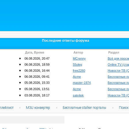
Последние ответы форума
Дата, Время
Автор
Раздел
▼
06.08.2026, 20:47
MCrenny
Всё для просм
▼
06.08.2026, 18:59
55oleg
Online TV (ст
▼
06.08.2026, 16:44
free2260
Новости-ТВ (
▼
06.08.2026, 09:41
Acme
Бесплатные п
▼
05.08.2026, 15:33
master-1974
Бесплатные п
▼
05.08.2026, 13:51
Acme
Бесплатные п
▼
03.08.2026, 18:17
satvitek
Новости-ТВ (
плейлист
·
M3U конвертер
·
Бесплатные stalker порталы
·
Поиск