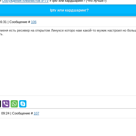
»
Обсуждения плейлистов IPTV
»
Iptv или кардшаринг?
(Что лучше?)
Iptv или кардшаринг?
 16:31 | Сообщение #
106
 меня есть ресивер на открытом Линуксе которо нам какой-то мужик настроил но больш
ь.
, 09:24 | Сообщение #
107