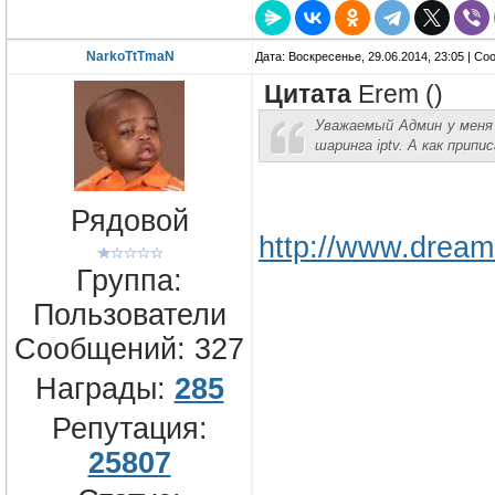
NarkoTtTmaN
Дата: Воскресенье, 29.06.2014, 23:05 | С
Цитата
Erem
(
)
Уважаемый Админ у мен
шаринга iptv. А как припи
Рядовой
http://www.dream
Группа:
Пользователи
Сообщений:
327
Награды:
285
Репутация:
25807