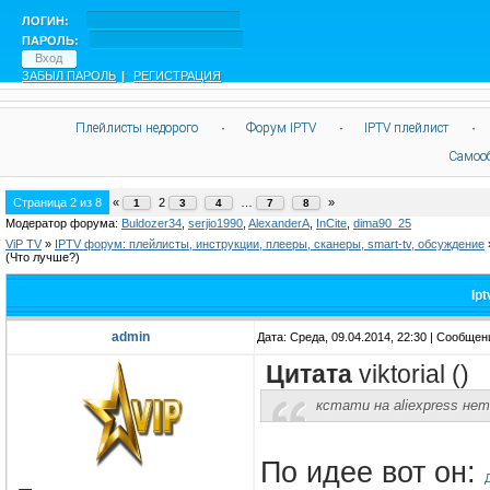
ЛОГИН:
ПАРОЛЬ:
ЗАБЫЛ ПАРОЛЬ
|
РЕГИСТРАЦИЯ
Плейлисты недорого
·
Форум IPTV
·
IPTV плейлист
·
Самоо
Страница
2
из
8
«
2
…
»
1
3
4
7
8
Модератор форума:
Buldozer34
,
serjio1990
,
AlexanderA
,
InCite
,
dima90_25
ViP TV
»
IPTV форум: плейлисты, инструкции, плееры, сканеры, smart-tv, обсуждение
(Что лучше?)
Ip
admin
Дата: Среда, 09.04.2014, 22:30 | Сообще
Цитата
viktorial
(
)
кстати на aliexpress нет
По идее вот он: