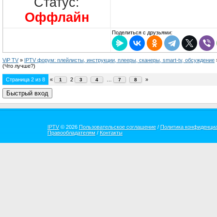
Статус:
Оффлайн
Поделиться с друзьями:
ViP TV
»
IPTV форум: плейлисты, инструкции, плееры, сканеры, smart-tv, обсуждение
(Что лучше?)
Страница
2
из
8
«
2
…
»
1
3
4
7
8
IPTV
© 2026
Пользовательское соглашение
/
Политика конфиденци
Правообладателям
/
Контакты