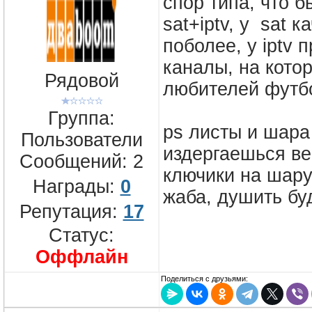
спор типа, что 
sat+iptv, у sat 
поболее, у iptv 
каналы, на кото
Рядовой
любителей футбо
Группа:
ps листы и шара
Пользователи
издергаешься ве
Сообщений:
2
ключики на шару
Награды:
0
жаба, душить буд
Репутация:
17
Статус:
Оффлайн
Поделиться с друзьями: