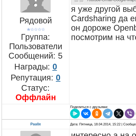
Youtube-Gmail-Google-Ma
я уже другой выб
Cardsharing да 
Рядовой
он дороже Openb
Группа:
посмотрим на что
Пользователи
Сообщений:
5
Награды:
0
Репутация:
0
Статус:
Оффлайн
Поделиться с друзьями:
Paalix
Дата: Пятница, 18.04.2014, 15:22 | Сообщ
интересно а на 