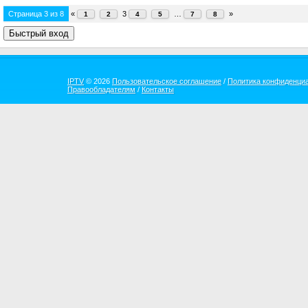
Страница
3
из
8
«
3
…
»
1
2
4
5
7
8
IPTV
© 2026
Пользовательское соглашение
/
Политика конфиденци
Правообладателям
/
Контакты