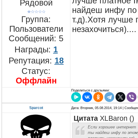
лучше платное I
Рядовой
найдеш инфу по 
Группа:
т.д).Хотя лучше 
Пользователи
незахочиться)....
Сообщений:
5
Награды:
1
Репутация:
18
Статус:
Оффлайн
Поделиться с друзьями:
Sparcot
Дата: Вторник, 05.08.2014, 19:14 | Сообщ
Цитата
XLBaron
(
)
Если хорошее интернет 
ты найдеш инфу по этому