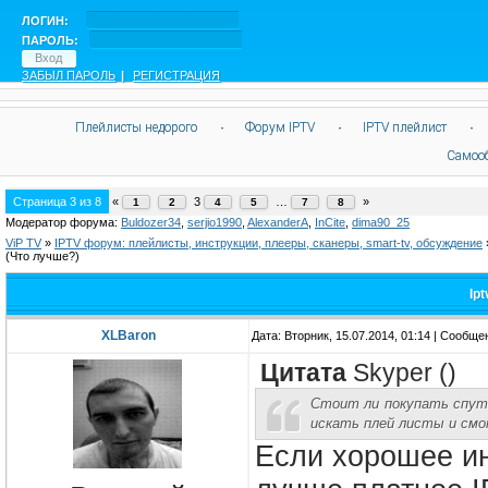
ЛОГИН:
ПАРОЛЬ:
ЗАБЫЛ ПАРОЛЬ
|
РЕГИСТРАЦИЯ
Плейлисты недорого
·
Форум IPTV
·
IPTV плейлист
·
Самоо
Страница
3
из
8
«
3
…
»
1
2
4
5
7
8
Модератор форума:
Buldozer34
,
serjio1990
,
AlexanderA
,
InCite
,
dima90_25
ViP TV
»
IPTV форум: плейлисты, инструкции, плееры, сканеры, smart-tv, обсуждение
(Что лучше?)
Ip
XLBaron
Дата: Вторник, 15.07.2014, 01:14 | Сообщ
Цитата
Skyper
(
)
Стоит ли покупать спутн
искать плей листы и смо
Если хорошее ин