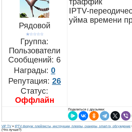
траффик
IPTV-переодичес
уйма времени пр
Рядовой
Группа:
Пользователи
Сообщений:
6
Награды:
0
Репутация:
26
Статус:
Оффлайн
Поделиться с друзьями:
ViP TV
»
IPTV форум: плейлисты, инструкции, плееры, сканеры, smart-tv, обсуждение
(Что лучше?)