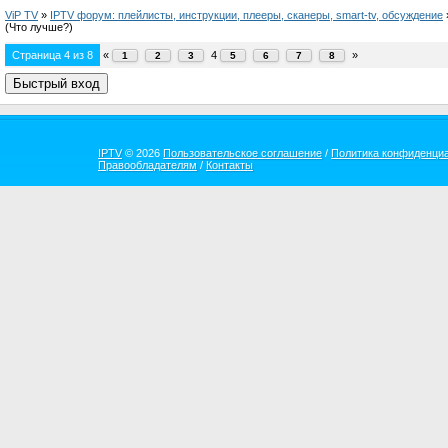
ViP TV
»
IPTV форум: плейлисты, инструкции, плееры, сканеры, smart-tv, обсуждение
(Что лучше?)
Страница
4
из
8
«
4
»
1
2
3
5
6
7
8
IPTV
© 2026
Пользовательское соглашение
/
Политика конфиденци
Правообладателям
/
Контакты