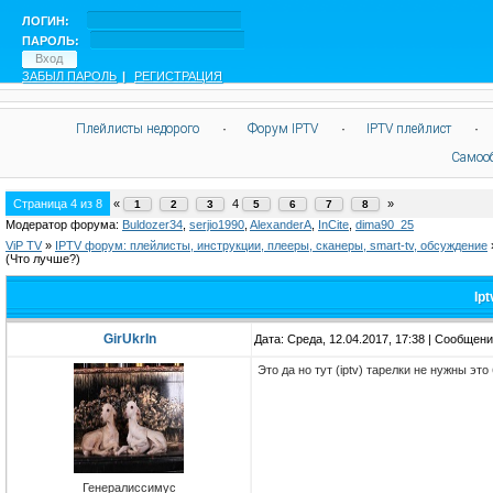
ЛОГИН:
ПАРОЛЬ:
ЗАБЫЛ ПАРОЛЬ
|
РЕГИСТРАЦИЯ
Плейлисты недорого
·
Форум IPTV
·
IPTV плейлист
·
Самоо
Страница
4
из
8
«
4
»
1
2
3
5
6
7
8
Модератор форума:
Buldozer34
,
serjio1990
,
AlexanderA
,
InCite
,
dima90_25
ViP TV
»
IPTV форум: плейлисты, инструкции, плееры, сканеры, smart-tv, обсуждение
(Что лучше?)
Ip
GirUkrIn
Дата: Среда, 12.04.2017, 17:38 | Сообщен
Это да но тут (iptv) тарелки не нужны эт
Генералиссимус