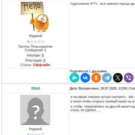
Однозначно IPTV , всё намного проще да
Рядовой
Группа: Пользователи
Сообщений:
5
Награды:
0
Репутация:
0
Статус:
Оффлайн
Поделиться с друзьями:
titpul
Дата: Воскресенье, 19.07.2020, 13:09 | С
а на каком плагине лучше смотреть iptv
у меня чтобы открыть нужный канал на п
а чтобы переключить на другой канал-надо
очень не удобно.....
Рядовой