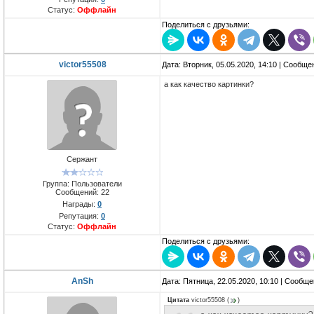
Статус:
Оффлайн
Поделиться с друзьями:
victor55508
Дата: Вторник, 05.05.2020, 14:10 | Сообщ
а как качество картинки?
Сержант
Группа: Пользователи
Сообщений:
22
Награды:
0
Репутация:
0
Статус:
Оффлайн
Поделиться с друзьями:
AnSh
Дата: Пятница, 22.05.2020, 10:10 | Сообщ
Цитата
victor55508
(
)