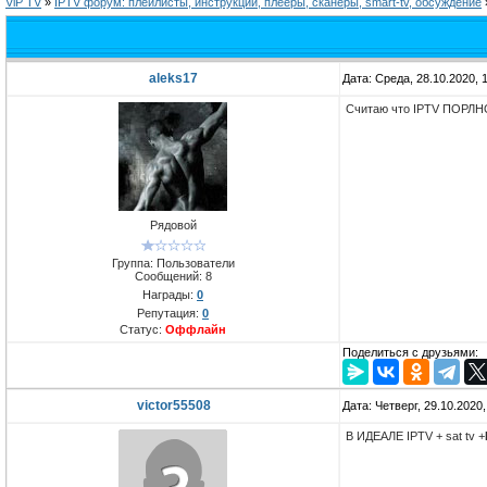
ViP TV
»
IPTV форум: плейлисты, инструкции, плееры, сканеры, smart-tv, обсуждение
aleks17
Дата: Среда, 28.10.2020,
Считаю что IPTV ПОРЛН
Рядовой
Группа: Пользователи
Сообщений:
8
Награды:
0
Репутация:
0
Статус:
Оффлайн
Поделиться с друзьями:
victor55508
Дата: Четверг, 29.10.2020
В ИДЕАЛЕ IPTV + sat tv +