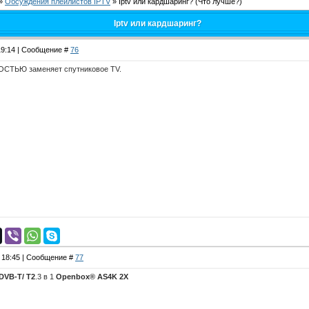
»
Обсуждения плейлистов IPTV
»
Iptv или кардшаринг?
(Что лучше?)
Iptv или кардшаринг?
 19:14 | Сообщение #
76
ОСТЬЮ заменяет спутниковое TV.
, 18:45 | Сообщение #
77
DVB-T/ T2
.3 в 1
Openbox® AS4K 2X