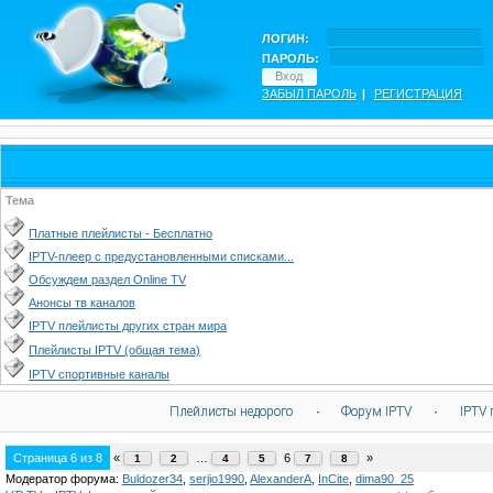
ЛОГИН:
ПАРОЛЬ:
ЗАБЫЛ ПАРОЛЬ
|
РЕГИСТРАЦИЯ
Тема
Платные плейлисты - Бесплатно
IPTV-плеер с предустановленными списками...
Обсуждем раздел Online TV
Анонсы тв каналов
IPTV плейлисты других стран мира
Плейлисты IPTV (общая тема)
IPTV спортивные каналы
Плейлисты недорого
·
Форум IPTV
·
IPTV 
Страница
6
из
8
«
…
6
»
1
2
4
5
7
8
Модератор форума:
Buldozer34
,
serjio1990
,
AlexanderA
,
InCite
,
dima90_25