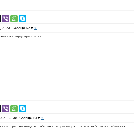
1, 22:23 | Сообщение #
85
лучилось с кардшарингом из
.2021, 22:30 | Сообщение #
86
просмотра....но минус в стабильности просмотра....сателитка больше стабильная....