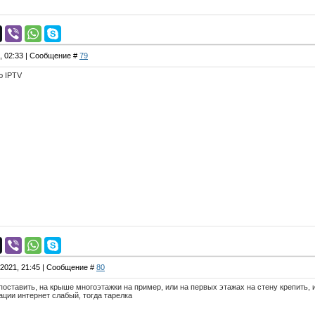
0, 02:33 | Сообщение #
79
ю IPTV
.2021, 21:45 | Сообщение #
80
оставить, на крыше многоэтажки на пример, или на первых этажах на стену крепить, ил
ации интернет слабый, тогда тарелка