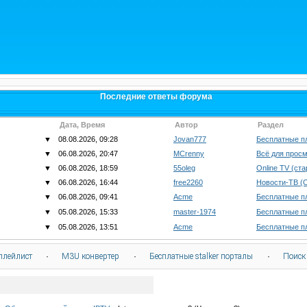
Последние ответы форума
Дата, Время
Автор
Раздел
▼
08.08.2026, 09:28
Jovan777
Бесплатные п
▼
06.08.2026, 20:47
MCrenny
Всё для просм
▼
06.08.2026, 18:59
55oleg
Online TV (ст
▼
06.08.2026, 16:44
free2260
Новости-ТВ (
▼
06.08.2026, 09:41
Acme
Бесплатные п
▼
05.08.2026, 15:33
master-1974
Бесплатные п
▼
05.08.2026, 13:51
Acme
Бесплатные п
плейлист
·
M3U конвертер
·
Бесплатные stalker порталы
·
Поиск