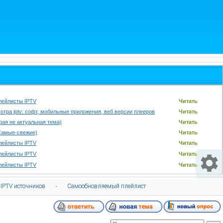
лейлисты IPTV
Читать
отра iptv: софт, мобильные приложения, веб версии плееров
Читать
арая не актуальная тема)
Читать
Самые-свежие)
Читать
лейлисты IPTV
Читать
лейлисты IPTV
Читать
лейлисты IPTV
Читать
 IPTV источников
·
Самообновляемый плейлист