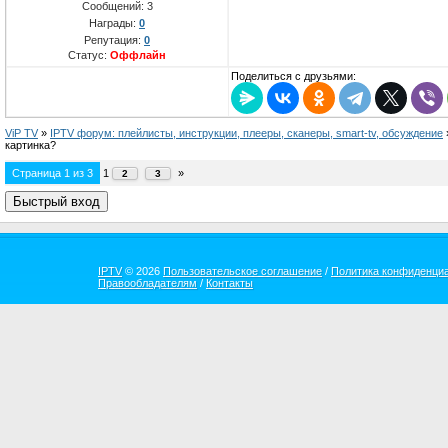
Сообщений:
3
Награды:
0
Репутация:
0
Статус:
Оффлайн
Поделиться с друзьями:
ViP TV
»
IPTV форум: плейлисты, инструкции, плееры, сканеры, smart-tv, обсуждение
картинка?
Страница
1
из
3
1
»
2
3
IPTV
© 2026
Пользовательское соглашение
/
Политика конфиденци
Правообладателям
/
Контакты