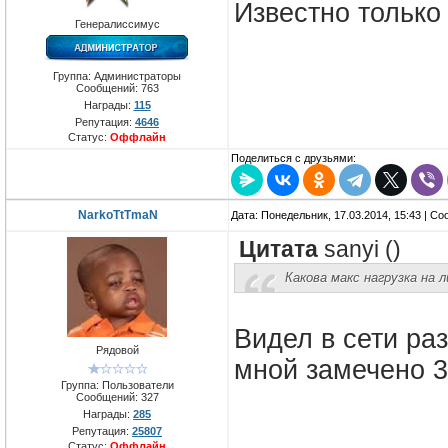
Известно только
Генералиссимус
Группа: Администраторы
Сообщений:
763
Награды:
115
Репутация:
4646
Статус:
Оффлайн
Поделиться с друзьями:
NarkoTtTmaN
Дата: Понедельник, 17.03.2014, 15:43 | С
Цитата
sanyi
(
)
Какова макс нагрузка на 
Видел в сети ра
Рядовой
мной замечено 
Группа: Пользователи
Сообщений:
327
Награды:
285
Репутация:
25807
Статус:
Оффлайн