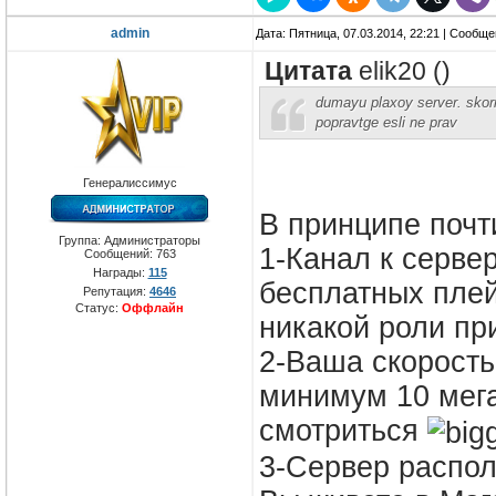
admin
Дата: Пятница, 07.03.2014, 22:21 | Сообщ
Цитата
elik20
(
)
dumayu plaxoy server. skorr
popravtge esli ne prav
Генералиссимус
В принципе почт
Группа: Администраторы
1-Канал к серве
Сообщений:
763
Награды:
115
бесплатных плей
Репутация:
4646
Статус:
Оффлайн
никакой роли пр
2-Ваша скорость
минимум 10 мега
смотриться
3-Сервер распол