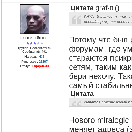
Цитата
graf-tt
(
)
KAVA Вильнюс я так п
провайдером, все порты
Потому что был 
Генерал-лейтенант
форумам, где ум
Группа: Пользователи
Сообщений:
491
стараются прикры
Награды:
435
Репутация:
25107
сетям, таким как
Статус:
Оффлайн
бери нехочу. Так
самый стабильн
Цитата
сыпется совсем новый пл
Нового miralogic
меняет адреса (э