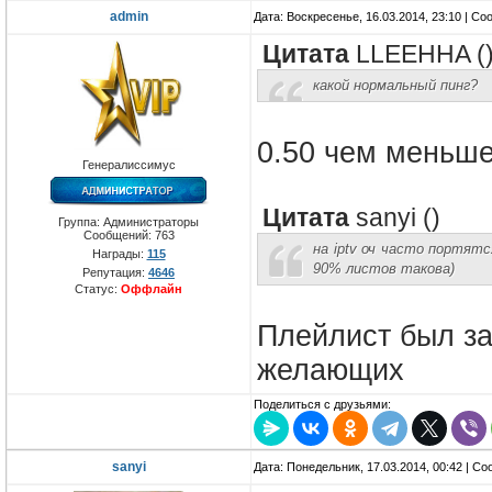
admin
Дата: Воскресенье, 16.03.2014, 23:10 | С
Цитата
LLEEHHA
(
какой нормальный пинг?
0.50 чем меньш
Генералиссимус
Цитата
sanyi
(
)
Группа: Администраторы
Сообщений:
763
на iptv оч часто портятс
Награды:
115
90% листов такова)
Репутация:
4646
Статус:
Оффлайн
Плейлист был за
желающих
Поделиться с друзьями:
sanyi
Дата: Понедельник, 17.03.2014, 00:42 | С