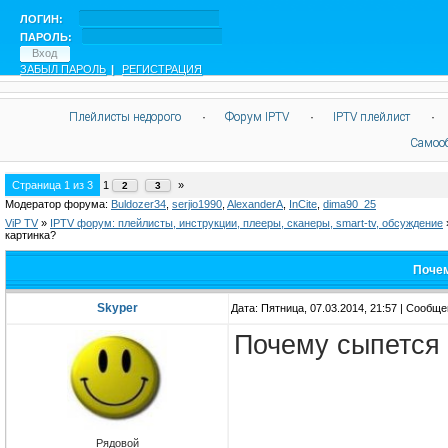
ЛОГИН:
ПАРОЛЬ:
ЗАБЫЛ ПАРОЛЬ
|
РЕГИСТРАЦИЯ
Плейлисты недорого
·
Форум IPTV
·
IPTV плейлист
·
Самоо
Страница
1
из
3
1
»
2
3
Модератор форума:
Buldozer34
,
serjio1990
,
AlexanderA
,
InCite
,
dima90_25
ViP TV
»
IPTV форум: плейлисты, инструкции, плееры, сканеры, smart-tv, обсуждение
картинка?
Почем
Skyper
Дата: Пятница, 07.03.2014, 21:57 | Сообщ
Почему сыпется 
Рядовой