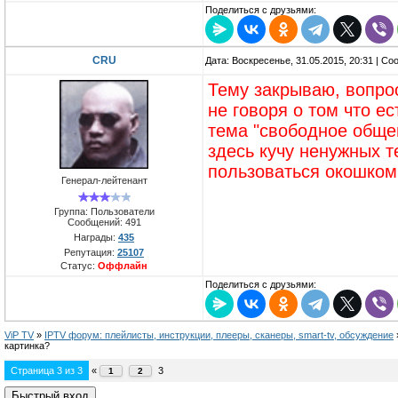
Поделиться с друзьями:
CRU
Дата: Воскресенье, 31.05.2015, 20:31 | С
Тему закрываю, вопрос
не говоря о том что е
тема "свободное обще
здесь кучу ненужных т
пользоваться окошком
Генерал-лейтенант
Группа: Пользователи
Сообщений:
491
Награды:
435
Репутация:
25107
Статус:
Оффлайн
Поделиться с друзьями:
ViP TV
»
IPTV форум: плейлисты, инструкции, плееры, сканеры, smart-tv, обсуждение
картинка?
Страница
3
из
3
«
3
1
2