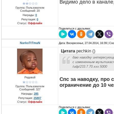
Видимо дело в канале
Группа: Пользователи
Сообщений:
20
Награды:
0
Репутация:
0
Статус:
Оффлайн
Поделиться с друзьями:
NarkoTtTmaN
Дата: Воскресенье, 27.04.2014, 16:39 | С
Цитата
pechkin
(
)
даю наводку интересующи
с измененным мультика
/udp/233.7.70.xxx:5000
Рядовой
Спс за наводку, про 
ограничение до 10 ч
Группа: Пользователи
Сообщений:
327
Награды:
285
Репутация:
25807
Статус:
Оффлайн
Поделиться с друзьями: