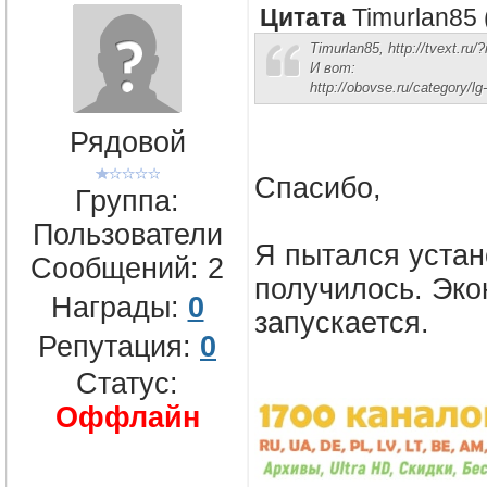
Цитата
Timurlan85
Timurlan85, http://tvext.
И вот:
http://obovse.ru/category/lg
Рядовой
Спасибо,
Группа:
Пользователи
Я пытался устан
Сообщений:
2
получилось. Эко
Награды:
0
запускается.
Репутация:
0
Статус:
Оффлайн