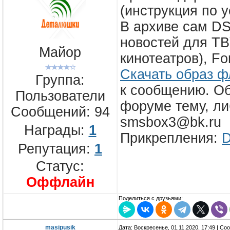
(инструкция по 
В архиве сам DS
новостей для ТВ
Майор
кинотеатров), Fo
Скачать образ 
Группа:
к сообщению. О
Пользователи
форуме тему, ли
Сообщений:
94
smsbox3@bk.ru
Награды:
1
Прикрепления:
D
Репутация:
1
Статус:
Оффлайн
Поделиться с друзьями:
masipusik
Дата: Воскресенье, 01.11.2020, 17:49 | С