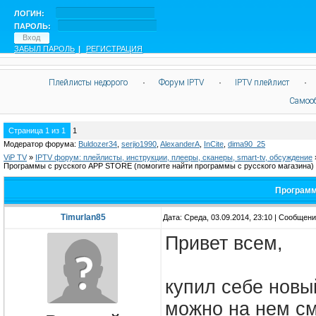
ЛОГИН:
ПАРОЛЬ:
ЗАБЫЛ ПАРОЛЬ
|
РЕГИСТРАЦИЯ
Плейлисты недорого
·
Форум IPTV
·
IPTV плейлист
·
Самоо
Страница
1
из
1
1
Модератор форума:
Buldozer34
,
serjio1990
,
AlexanderA
,
InCite
,
dima90_25
ViP TV
»
IPTV форум: плейлисты, инструкции, плееры, сканеры, smart-tv, обсуждение
Программы с русского APP STORE
(помогите найти программы с русского магазина)
Программ
Timurlan85
Дата: Среда, 03.09.2014, 23:10 | Сообщен
Привет всем,
купил себе новы
можно на нем см