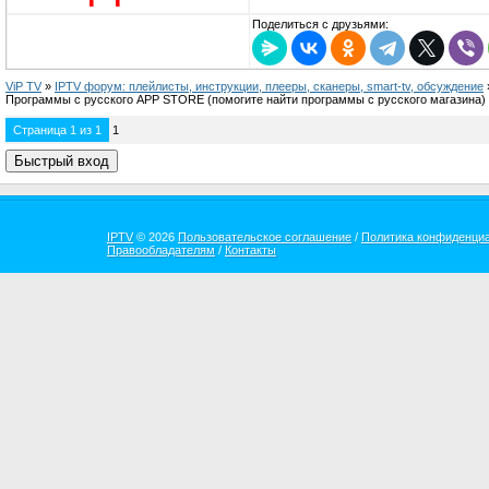
Поделиться с друзьями:
ViP TV
»
IPTV форум: плейлисты, инструкции, плееры, сканеры, smart-tv, обсуждение
Программы с русского APP STORE
(помогите найти программы с русского магазина)
Страница
1
из
1
1
IPTV
© 2026
Пользовательское соглашение
/
Политика конфиденци
Правообладателям
/
Контакты