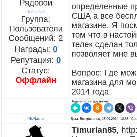
Рядовой
определенные пр
США а все беспл
Группа:
магазине. Я пос
Пользователи
том что в насто
Сообщений:
2
телек сделан то
Награды:
0
позволяет мне 
Репутация:
0
Статус:
Вопрос: Где мож
Оффлайн
магазина для мо
2014 года.
Поделиться с друзьями:
NoName
Дата: Воскресенье, 28.09.2014, 13:33 | С
Timurlan85
, http