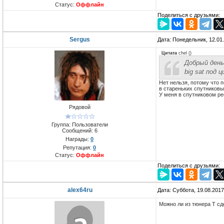
Статус:
Оффлайн
Поделиться с друзьями:
Sergus
Дата: Понедельник, 12.01
Цитата
chel
(
)
Добрый день
big sat под 
Нет нельзя, потому что 
в стареньких спутников
У меня в спутниковом ре
Рядовой
Группа: Пользователи
Сообщений:
6
Награды:
0
Репутация:
0
Статус:
Оффлайн
Поделиться с друзьями:
alex64ru
Дата: Суббота, 19.08.201
Можно ли из тюнера T сд