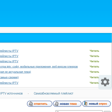
лейлисты IPTV
Читать
лейлисты IPTV
Читать
лейлисты IPTV
Читать
отра iptv: софт, мобильные приложения, веб версии плееров
Читать
арая не актуальная тема)
Читать
Самые-свежие)
Читать
лейлисты IPTV
Читать
 IPTV источников
·
Самообновляемый плейлист