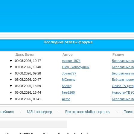
Последние ответы форума
Дата, Время
Автор
Раздел
▼
09.08.2026, 10:47
master-1974
Бесплатные п
▼
09.08.2026, 10:40
Oleg_Slobodyanuk
Бесплатные п
▼
08.08.2026, 09:28
Jovan777
Бесплатные п
▼
06.08.2026, 20:47
MCrenny
Всё для просм
▼
06.08.2026, 18:59
55oleg
Online TV (ст
▼
06.08.2026, 16:44
free2260
Новости-ТВ (
▼
06.08.2026, 09:41
Acme
Бесплатные п
плейлист
·
M3U конвертер
·
Бесплатные stalker порталы
·
Поиск