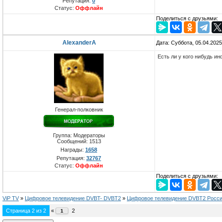
Репутация:
0
Статус:
Оффлайн
Поделиться с друзьями:
AlexanderA
Дата: Суббота, 05.04.202
Есть ли у кого нибудь и
Генерал-полковник
Группа: Модераторы
Сообщений:
1513
Награды:
1658
Репутация:
32767
Статус:
Оффлайн
Поделиться с друзьями:
ViP TV
»
Цифровое телевидение DVBT- DVBT2
»
Цифровое телевидение DVBT2 Росс
Страница
2
из
2
«
2
1