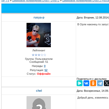
ViP TV
»
Цифровое телевидение DVBT- DVBT2
»
Цифровое телевидение DVBT2 Росс
rusya-p
Дата: Вторник, 12.08.2014
В Орле наконец-то запус
Лейтенант
Группа: Пользователи
Сообщений:
51
Награды:
0
Репутация:
52
Статус:
Оффлайн
Поделиться с друзьями:
chel
Дата: Воскресенье, 14.09
Добрый день, извиняюсь 