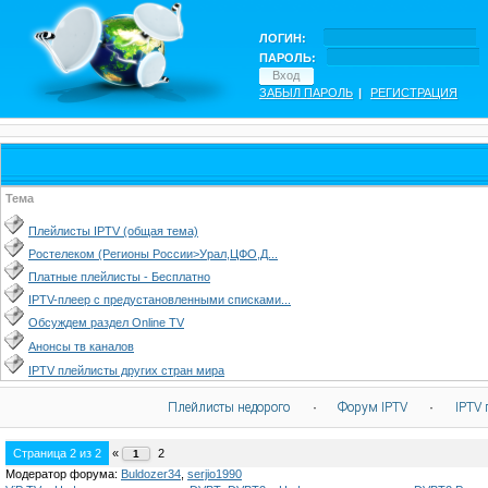
ЛОГИН:
ПАРОЛЬ:
ЗАБЫЛ ПАРОЛЬ
|
РЕГИСТРАЦИЯ
Тема
Плейлисты IPTV (общая тема)
Ростелеком (Регионы России>Урал,ЦФО,Д...
Платные плейлисты - Бесплатно
IPTV-плеер с предустановленными списками...
Обсуждем раздел Online TV
Анонсы тв каналов
IPTV плейлисты других стран мира
Плейлисты недорого
·
Форум IPTV
·
IPTV 
Страница
2
из
2
«
2
1
Модератор форума:
Buldozer34
,
serjio1990