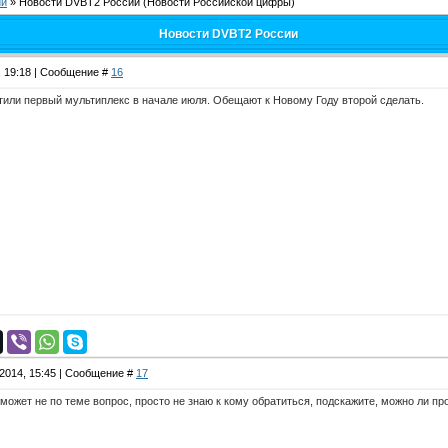
ии
»
Новости DVBT2 России
(Новости Российской цифры)
Новости DVBT2 России
, 19:18 | Сообщение #
16
тили первый мультиплекс в начале июля. Обещают к Новому Году второй сделать.
.2014, 15:45 | Сообщение #
17
может не по теме вопрос, просто не знаю к кому обратиться, подскажите, можно ли пр