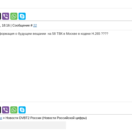
5, 18:16 | Сообщение #
22
нформация о будущем вещании на 58 ТВК в Москве в кодеке H.265 ????
ии
»
Новости DVBT2 России
(Новости Российской цифры)