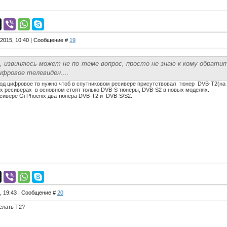
.2015, 10:40 | Сообщение #
19
, извиняюсь может не по теме вопрос, просто не знаю к кому обрати
цифровое телевиден....
под цифровое тв нужно чтоб в спутниковом ресивере присутствовал тюнер DVB-T2(на 
ых ресиверах в основном стоят только DVB-S тюнеры, DVB-S2 в новых моделях.
сивере Gi Phoenix два тюнера DVB-T2 и DVB-S/S2.
7, 19:43 | Сообщение #
20
елать T2?