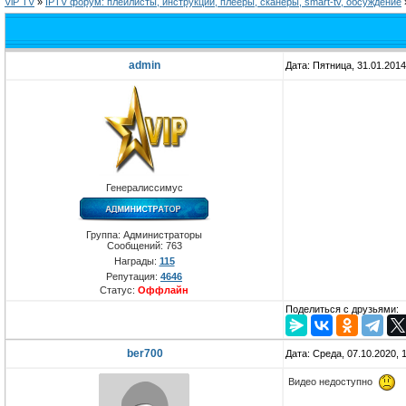
ViP TV
»
IPTV форум: плейлисты, инструкции, плееры, сканеры, smart-tv, обсуждение
admin
Дата: Пятница, 31.01.201
Генералиссимус
Группа: Администраторы
Сообщений:
763
Награды:
115
Репутация:
4646
Статус:
Оффлайн
Поделиться с друзьями:
ber700
Дата: Среда, 07.10.2020, 
Видео недоступно