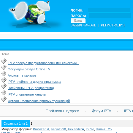
ЛОГИН:
ПАРОЛЬ:
ЗАБЫЛ ПАРОЛЬ
|
РЕГИСТРАЦИЯ
Тема
IPTV-плеер с предустановленными списками...
Обсуждем раздел Online TV
Анонсы тв каналов
IPTV плейлисты других стран мира
Плейлисты IPTV (общая тема)
IPTV спортивные каналы
Футбол! Расписание прямых трансляций
Плейлисты недорого
·
Форум IPTV
·
IPTV 
Страница
1
из
1
1
Модератор форума:
Buldozer34
,
serjio1990
,
AlexanderA
,
InCite
,
dima90_25