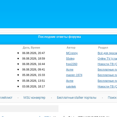
Последние ответы форума
Дата, Время
Автор
Раздел
▼
06.08.2026, 20:47
MCrenny
Всё для просм
▼
06.08.2026, 18:59
55oleg
Online TV (ст
▼
06.08.2026, 16:44
free2260
Новости-ТВ (
▼
06.08.2026, 09:41
Acme
Бесплатные п
▼
05.08.2026, 15:33
master-1974
Бесплатные п
▼
05.08.2026, 13:51
Acme
Бесплатные п
▼
03.08.2026, 18:17
satvitek
Новости-ТВ (
плейлист
·
M3U конвертер
·
Бесплатные stalker порталы
·
Поиск