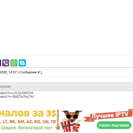
.2020, 14:57 | Сообщение #
3
ступно
/watch?v=zJLQUX81Vt4
m/watch?v=SbQTp7kyCKc