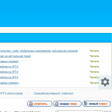
отра iptv: софт, мобильные приложения, веб версии плееров
Читать
арая не актуальная тема)
Читать
Самые-свежие)
Читать
лейлисты IPTV
Читать
лейлисты IPTV
Читать
лейлисты IPTV
Читать
Самые-свежие)
Читать
 IPTV источников
·
Самообновляемый плейлист