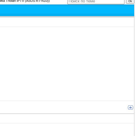
йка Triolan IPTV (ASUS RT-N10))