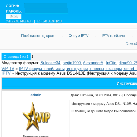
ЛОГИН:
ПАРОЛЬ:
ЗАБЫЛ ПАРОЛЬ
|
РЕГИСТРАЦИЯ
Плейлисты недорого
·
Форум IPTV
·
IPTV плейлист
·
Самоо
Страница
1
из
1
1
Модератор форума:
Buldozer34
,
serjio1990
,
AlexanderA
,
InCite
,
dima90_2
ViP TV
»
IPTV форум: плейлисты, инструкции, плееры, сканеры, smart-
IPTV
»
Инструкция к модему Asus DSL-N10E
(Инструкция к модему Asu
Инструкци
admin
Дата: Пятница, 31.01.2014, 00:55 | Сообщ
Инструкция к модему Asus DSL-N10E. На
С помощью данного видео Вы пошагово н
Генералиссимус