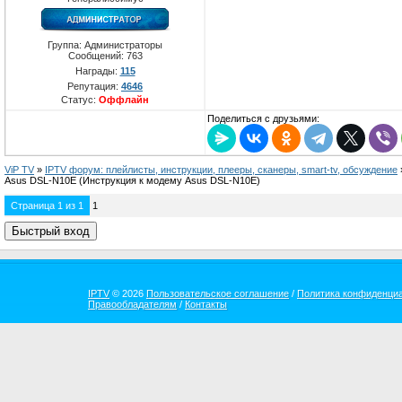
Группа: Администраторы
Сообщений:
763
Награды:
115
Репутация:
4646
Статус:
Оффлайн
Поделиться с друзьями:
ViP TV
»
IPTV форум: плейлисты, инструкции, плееры, сканеры, smart-tv, обсуждение
Asus DSL-N10E
(Инструкция к модему Asus DSL-N10E)
Страница
1
из
1
1
IPTV
© 2026
Пользовательское соглашение
/
Политика конфиденци
Правообладателям
/
Контакты