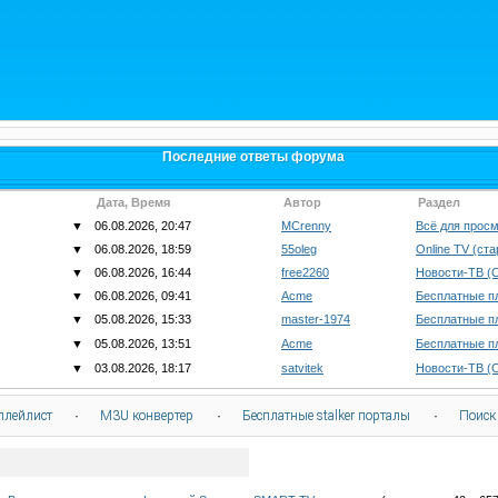
Последние ответы форума
Дата, Время
Автор
Раздел
▼
06.08.2026, 20:47
MCrenny
Всё для просм
▼
06.08.2026, 18:59
55oleg
Online TV (ст
▼
06.08.2026, 16:44
free2260
Новости-ТВ (
▼
06.08.2026, 09:41
Acme
Бесплатные п
▼
05.08.2026, 15:33
master-1974
Бесплатные п
▼
05.08.2026, 13:51
Acme
Бесплатные п
▼
03.08.2026, 18:17
satvitek
Новости-ТВ (
плейлист
·
M3U конвертер
·
Бесплатные stalker порталы
·
Поиск