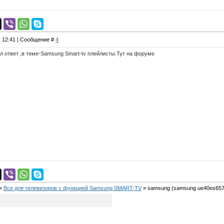
, 12:41 | Сообщение #
4
ел ответ ,в теме-Samsung Smart-tv плейлисты.Тут на форуме
»
Все для телевизоров с функцией Samsung SMART-TV
»
samsung
(samsung ue40es657