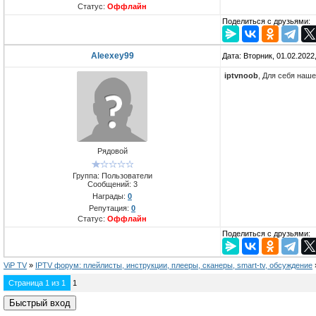
Статус:
Оффлайн
Поделиться с друзьями:
Aleexey99
Дата: Вторник, 01.02.2022
iptvnoob
, Для себя наш
Рядовой
Группа: Пользователи
Сообщений:
3
Награды:
0
Репутация:
0
Статус:
Оффлайн
Поделиться с друзьями:
ViP TV
»
IPTV форум: плейлисты, инструкции, плееры, сканеры, smart-tv, обсуждение
Страница
1
из
1
1