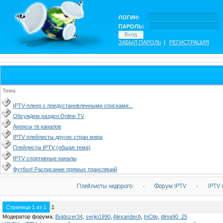
ЛОГИН:
ПАРОЛЬ:
ЗАБЫЛ ПАРОЛЬ
|
РЕГИСТРАЦИЯ
Тема
IPTV-плеер с предустановленными списками...
Обсуждем раздел Online TV
Анонсы тв каналов
IPTV плейлисты других стран мира
Плейлисты IPTV (общая тема)
IPTV спортивные каналы
Футбол! Расписание прямых трансляций
Плейлисты недорого
·
Форум IPTV
·
IPTV 
Страница
1
из
1
1
Модератор форума:
Buldozer34
,
serjio1990
,
AlexanderA
,
InCite
,
dima90_25