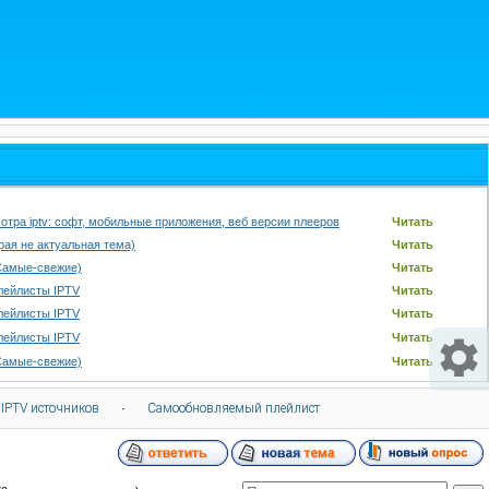
отра iptv: софт, мобильные приложения, веб версии плееров
Читать
арая не актуальная тема)
Читать
Самые-свежие)
Читать
лейлисты IPTV
Читать
лейлисты IPTV
Читать
лейлисты IPTV
Читать
Самые-свежие)
Читать
 IPTV источников
·
Самообновляемый плейлист