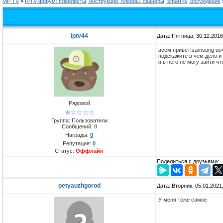
ViP TV
»
IPTV форум: плейлисты, инструкции, плееры, сканеры, smart-tv, обсуждение
iptv44
Дата: Пятница, 30.12.201
всем привет!samsung ue4
подскажите в чём дело и
я в него не могу зайти ч
Рядовой
Группа: Пользователи
Сообщений:
8
Награды:
0
Репутация:
0
Статус:
Оффлайн
Поделиться с друзьями:
petyauzhgorod
Дата: Вторник, 05.01.2021
У меня тоже самое