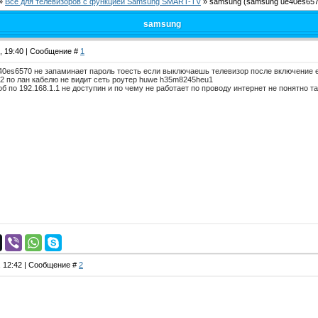
»
Все для телевизоров с функцией Samsung SMART-TV
»
samsung
(samsung ue40es657
samsung
6, 19:40 | Сообщение #
1
0es6570 не запаминает пароль тоесть если выключаешь телевизор после включение ег
 2 по лан кабелю не видит сеть роутер huwe h35m8245heu1
тоб по 192.168.1.1 не доступин и по чему не работает по проводу интернет не понятно т
, 12:42 | Сообщение #
2