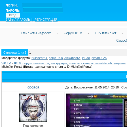
ЛОГИН:
ПАРОЛЬ:
ЗАБЫЛ ПАРОЛЬ
|
РЕГИСТРАЦИЯ
Плейлисты недорого
·
Форум IPTV
·
IPTV плейлист
·
Самоо
Страница
1
из
1
1
Модератор форума:
Buldozer34
,
serjio1990
,
AlexanderA
,
InCite
,
dima90_25
ViP TV
»
IPTV форум: плейлисты, инструкции, плееры, сканеры, smart-tv, обсуждение
Mich@el Portal
(Виджет для samsung smart tv D-Mich@el Portal)
gogaga
Дата: Воскресенье, 11.05.2014, 20:10 | С
Подполковник