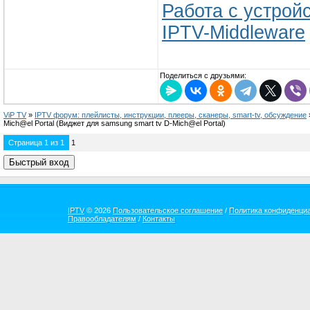
Работа с устрой
IPTV-Middleware
Поделиться с друзьями:
ViP TV
»
IPTV форум: плейлисты, инструкции, плееры, сканеры, smart-tv, обсуждение
Mich@el Portal
(Виджет для samsung smart tv D-Mich@el Portal)
Страница
1
из
1
1
IPTV
© 2026
Пользовательское соглашение
/
Политика конфиденци
Правообладателям
/
Контакты