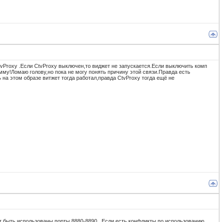
tvProxy .Если CtvProxy выключен,то виджет не запускается.Если выключить комп
амму!Ломаю голову,но пока не могу понять причину этой связи.Правда есть
ь на этом образе витжет тогда работал,правда CtvProxy тогда ещё не
оут быть использованы порты 8880-8890 . Если есть конфликты по использованию