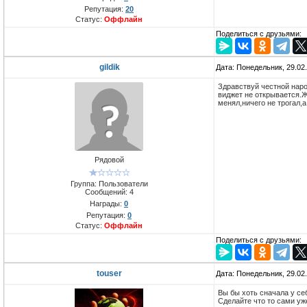
Репутация:
20
Статус:
Оффлайн
Поделиться с друзьями:
gildik
Дата: Понедельник, 29.02
Здравствуй честной наро
виджет не открывается.Ж
менял,ничего не трогал,
Рядовой
Группа: Пользователи
Сообщений:
4
Награды:
0
Репутация:
0
Статус:
Оффлайн
Поделиться с друзьями:
touser
Дата: Понедельник, 29.02
Вы бы хоть сначала у се
Сделайте что то сами уже