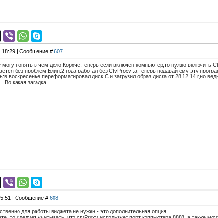
, 18:29 | Сообщение #
607
 могу понять в чём дело.Короче,теперь если включен компьютер,то нужно включить C
кается без проблем.Блин,2 года работал без CtvProxy ,а теперь подавай ему эту прогр
ь:в воскресенье переформатировал диск C и загрузил образ диска от 28.12.14 г,но вед
 Во какая загадка.
 15:51 | Сообщение #
608
дственно для работы виджета не нужен - это дополнительная опция.
ете, то следует учитывать, что ctvProxy использует порт коппьютера 8888, а также м