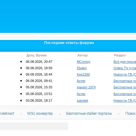
Последние ответы форума
Дата, Время
Автор
Раздел
▼
06.08.2026, 20:47
MCrenny
Всё для просм
▼
06.08.2026, 18:59
55oleg
Online TV (ст
▼
06.08.2026, 16:44
free2260
Новости-ТВ (
▼
06.08.2026, 09:41
Acme
Бесплатные п
▼
05.08.2026, 15:33
master-1974
Бесплатные п
▼
05.08.2026, 13:51
Acme
Бесплатные п
▼
03.08.2026, 18:17
satvitek
Новости-ТВ (
плейлист
·
M3U конвертер
·
Бесплатные stalker порталы
·
Поиск