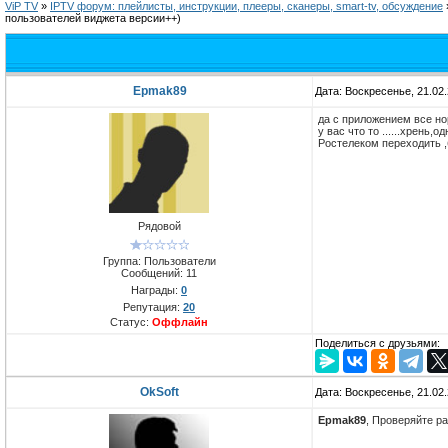
ViP TV
»
IPTV форум: плейлисты, инструкции, плееры, сканеры, smart-tv, обсуждение
пользователей виджета версии++)
Epmak89
Дата: Воскресенье, 21.02
да с приложением все нор
у вас что то ......хрень
Ростелеком переходить ,
Рядовой
Группа: Пользователи
Сообщений:
11
Награды:
0
Репутация:
20
Статус:
Оффлайн
Поделиться с друзьями:
OkSoft
Дата: Воскресенье, 21.02
Epmak89
, Проверяйте ра