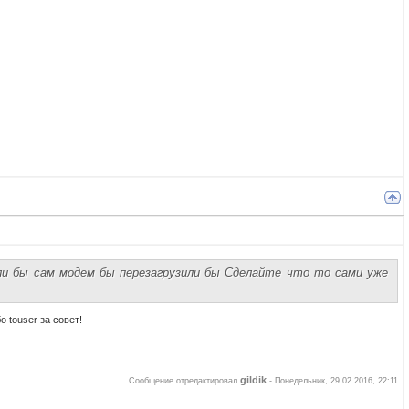
или бы сам модем бы перезагрузили бы Сделайте что то сами уже
 touser за совет!
gildik
Сообщение отредактировал
-
Понедельник, 29.02.2016, 22:11