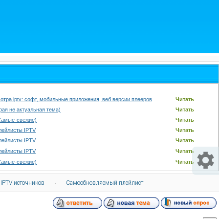
отра iptv: софт, мобильные приложения, веб версии плееров
Читать
арая не актуальная тема)
Читать
Самые-свежие)
Читать
лейлисты IPTV
Читать
лейлисты IPTV
Читать
лейлисты IPTV
Читать
Самые-свежие)
Читать
 IPTV источников
·
Самообновляемый плейлист