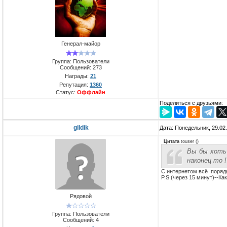
Генерал-майор
Группа: Пользователи
Сообщений:
273
Награды:
21
Репутация:
1360
Статус:
Оффлайн
Поделиться с друзьями:
gildik
Дата: Понедельник, 29.02
Цитата
touser
(
)
Вы бы хоть 
наконец то !
С интернетом всё порядк
P.S.(через 15 минут)--Ка
Рядовой
Группа: Пользователи
Сообщений:
4