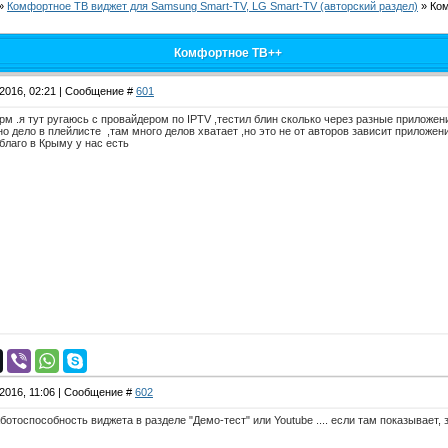
»
Комфортное ТВ виджет для Samsung Smart-TV, LG Smart-TV (авторский раздел)
»
Ко
Комфортное ТВ++
.2016, 02:21 | Сообщение #
601
м .я тут ругаюсь с провайдером по IPTV ,тестил блин сколько через разные приложения
,одно дело в плейлисте ,там много делов хватает ,но это не от авторов зависит приложе
благо в Крыму у нас есть
.2016, 11:06 | Сообщение #
602
ботоспособность виджета в разделе "Демо-тест" или Youtube .... если там показывает,