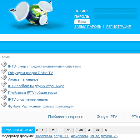
ЛОГИН:
ПАРОЛЬ:
ЗАБЫЛ ПАРОЛЬ
|
РЕГИСТРАЦИЯ
Тема
IPTV-плеер с предустановленными списками...
Обсуждем раздел Online TV
Анонсы тв каналов
IPTV плейлисты других стран мира
Плейлисты IPTV (общая тема)
IPTV спортивные каналы
Футбол! Расписание прямых трансляций
Плейлисты недорого
·
Форум IPTV
·
IPTV 
Страница
41
из
42
«
…
41
»
1
2
39
40
42
Модератор форума:
Buldozer34
,
serjio1990
,
AlexanderA
,
InCite
,
dima90_25