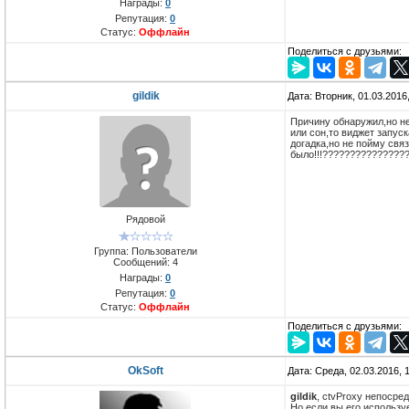
Награды:
0
Репутация:
0
Статус:
Оффлайн
Поделиться с друзьями:
gildik
Дата: Вторник, 01.03.2016
Причину обнаружил,но не
или сон,то виджет запус
догадка,но не пойму связ
было!!!????????????????
Рядовой
Группа: Пользователи
Сообщений:
4
Награды:
0
Репутация:
0
Статус:
Оффлайн
Поделиться с друзьями:
OkSoft
Дата: Среда, 02.03.2016,
gildik
, ctvProxy непосре
Но если вы его использу