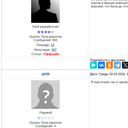
портов в Вашем компьютер
версией, что была до этог
Злой разработчик!
Группа: Пользователи
Сообщений:
883
Награды:
13
Репутация:
357
Статус:
Оффлайн
Поделиться с друзьями:
gildik
Дата: Среда, 02.03.2016,
Я ещё вчера так и сдела
Рядовой
Группа: Пользователи
Сообщений:
4