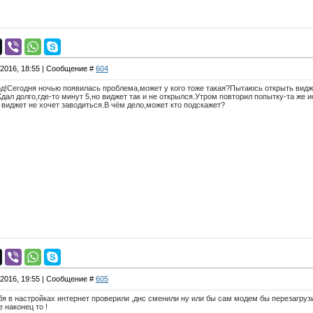
.2016, 18:55 | Сообщение #
604
д!Сегодня ночью появилась проблема,может у кого тоже такая?Пытаюсь открыть виджет
дал долго,где-то минут 5,но виджет так и не открылся.Утром повторил попытку-та же 
а виджет не хочет заводиться.В чём дело,может кто подскажет?
.2016, 19:55 | Сообщение #
605
бя в настройках интернет проверили ,днс сменили ну или бы сам модем бы перезагру
 наконец то !