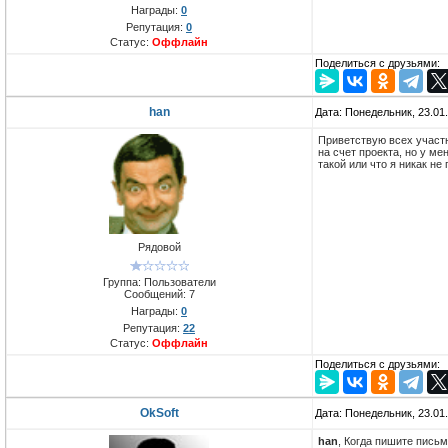
Награды:
0
Репутация:
0
Статус:
Оффлайн
Поделиться с друзьями:
han
Дата: Понедельник, 23.01
Приветствую всех участн
на счет проекта, но у ме
такой или что я никак не
Рядовой
Группа: Пользователи
Сообщений:
7
Награды:
0
Репутация:
22
Статус:
Оффлайн
Поделиться с друзьями:
OkSoft
Дата: Понедельник, 23.01
han
, Когда пишите письм