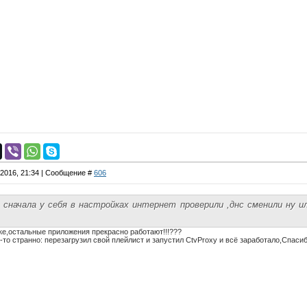
.2016, 21:34 | Сообщение #
606
сначала у себя в настройках интернет проверили ,днс сменили ну 
е,остальные приложения прекрасно работают!!!???
к-то странно: перезагрузил свой плейлист и запустил CtvProxy и всё заработало,Спасибо