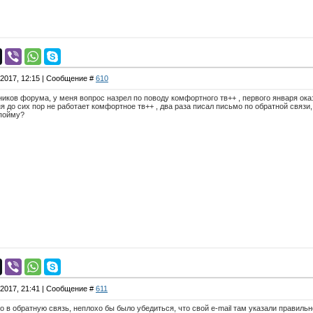
.2017, 12:15 | Сообщение #
610
иков форума, у меня вопрос назрел по поводу комфортного тв++ , первого января ок
ня до сих пор не работает комфортное тв++ , два раза писал письмо по обратной связи, 
 пойму?
.2017, 21:41 | Сообщение #
611
о в обратную связь, неплохо бы было убедиться, что свой e-mail там указали правиль