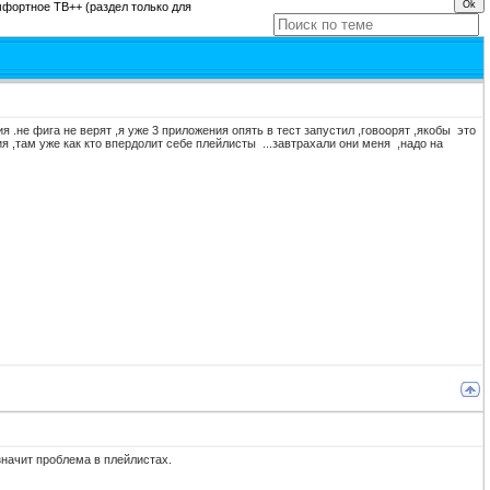
мфортное ТВ++
(раздел только для
 .не фига не верят ,я уже 3 приложения опять в тест запустил ,говоорят ,якобы это
ния ,там уже как кто впердолит себе плейлисты ...завтрахали они меня ,надо на
 значит проблема в плейлистах.