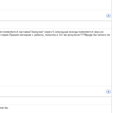
,появляется заставка"Загрузка",через 5 секунд,как всегда появляется звук,но
история.Пришёл вечером с работы, попытка и тот же результат???Вроде бы ничего не
зили бы