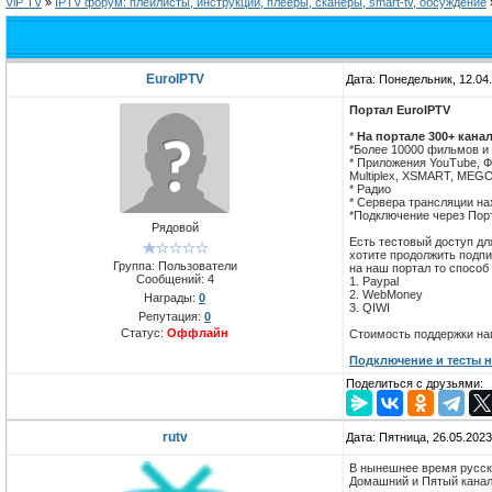
ViP TV
»
IPTV форум: плейлисты, инструкции, плееры, сканеры, smart-tv, обсуждение
EuroIPTV
Дата: Понедельник, 12.04
Портал EuroIPTV
*
На портале 300+ кана
*Более 10000 фильмов и
* Приложения YouTube, Ф
Multiplex, XSMART, MEGOG
* Радио
* Сервера трансляции на
*Подключение через Пор
Рядовой
Есть тестовый доступ дл
хотите продолжить подп
Группа: Пользователи
на наш портал то способ
Сообщений:
4
1. Paypal
2. WebMoney
Награды:
0
3. QIWI
Репутация:
0
Статус:
Оффлайн
Стоимость поддержки наш
Подключение и тесты на 
Поделиться с друзьями:
rutv
Дата: Пятница, 26.05.202
В нынешнее время русско
Домашний и Пятый канал 