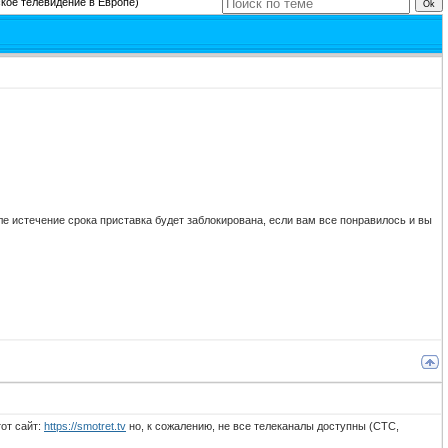
ское телевидение в Европе)
сле истечение срока приставка будет заблокирована, если вам все понравилось и вы
от сайт:
https://smotret.tv
но, к сожалению, не все телеканалы доступны (СТС,