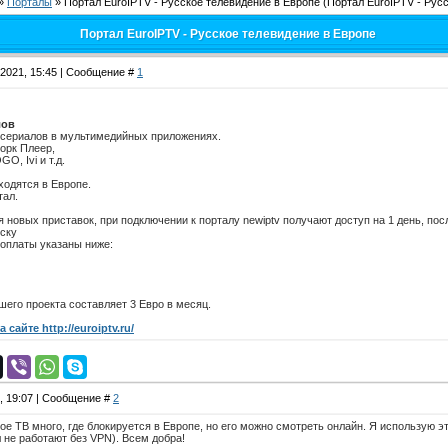
»
Порталы
»
Портал EuroIPTV - Русское телевидение в Европе
(Портал EuroIPTV - Рус
Портал EuroIPTV - Русское телевидение в Европе
.2021, 15:45 | Сообщение #
1
лов
 сериалов в мультимедийных приложениях.
орк Плеер,
O, Ivi и т.д.
ходятся в Европе.
тал.
я новых приставок, при подключении к порталу newiptv получают доступ на 1 день, по
иску
 оплаты указаны ниже:
его проекта составляет 3 Евро в месяц.
сайте http://euroiptv.ru/
3, 19:07 | Сообщение #
2
е ТВ много, где блокируется в Европе, но его можно смотреть онлайн. Я использую эт
не работают без VPN). Всем добра!