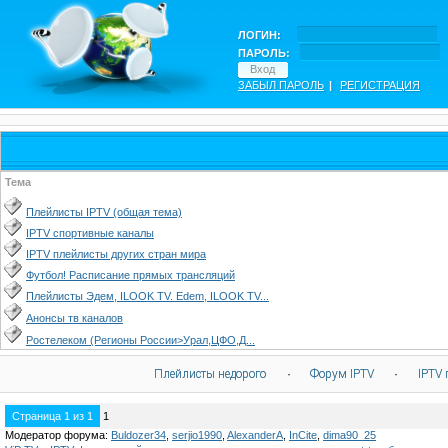
ЛОГИН:
ПАРОЛЬ:
ЗАБЫЛ ПАРОЛЬ
|
РЕГИСТРАЦИЯ
Тема
Плейлисты IPTV (общая тема)
IPTV спортивные каналы
IPTV плейлисты других стран мира
Футбол! Расписание прямых трансляций
Плейлисты Эдем, ILOOK TV. Edem, ILOOK TV...
Анонсы тв каналов
Ростелеком (Регионы России>Урал,ЦФО,Д...
Плейлисты недорого
·
Форум IPTV
·
IPTV 
Страница
1
из
1
1
Модератор форума:
Buldozer34
,
serjio1990
,
AlexanderA
,
InCite
,
dima90_25