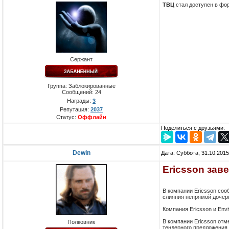
ТВЦ
стал доступен в фор
Сержант
Группа: Заблокированные
Сообщений:
24
Награды:
3
Репутация:
2037
Статус:
Оффлайн
Поделиться с друзьями:
Dewin
Дата: Суббота, 31.10.201
Ericsson зав
В компании Ericsson соо
слияния непрямой дочерне
Компания Ericsson и Env
В компании Ericsson отм
Полковник
тендерного предложения,