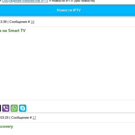
»
Обсуждения плейлистов IPTV
»
Новости IPTV
(Iptv новости)
Новости IPTV
 13:38 | Сообщение #
16
а на Smart TV
, 03:29 | Сообщение #
17
covery