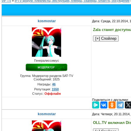
ViP TV
»
IPTV форум: плейлисты, инструкции, плееры, сканеры, smart-tv, обсуждение
kosmostar
Дата: Среда, 22.10.2014,
Zala станет доступн
Генералиссимус
Группа: Модератор раздела SAT-TV
Сообщений:
1825
Награды:
46
Репутация:
1550
Статус:
Оффлайн
Поделиться с друзьями:
kosmostar
Дата: Четверг, 20.11.2014
OLL.TV включил Dis