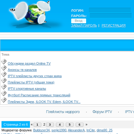
ЛОГИН:
ПАРОЛЬ:
ЗАБЫЛ ПАРОЛЬ
|
РЕГИСТРАЦИЯ
Тема
Обсуждем раздел Online TV
Анонсы тв каналов
IPTV плейлисты других стран мира
Плейлисты IPTV (общая тема)
IPTV спортивные каналы
Футбол! Расписание прямых трансляций
Плейлисты Эдем, ILOOK TV. Edem, ILOOK TV...
Плейлисты недорого
·
Форум IPTV
·
IPTV 
Страница
2
из
6
«
2
»
1
3
4
5
6
Модератор форума:
Buldozer34
,
serjio1990
,
AlexanderA
,
InCite
,
dima90_25