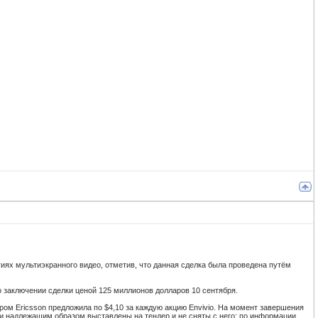
гиях мультиэкранного видео, отметив, что данная сделка была проведена путём
о заключении сделки ценой 125 миллионов долларов 10 сентября.
ром Ericsson предложила по $4,10 за каждую акцию Envivio. На момент завершения
ыли надлежащим образом выставлены на тендер и не сняты с него; по информации