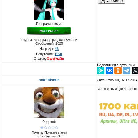
Генералиссимус
Группа: Модератор раздела SAT-TV
Сообщений:
1825
Награды:
46
Репутация:
1550
Статус:
Оффлайн
Поделиться с друзьями:
saitfuflomin
Дата: Вторник, 02.12.2014
а что есть люди которые 
Рядовой
Группа: Пользователи
Сообщений:
9