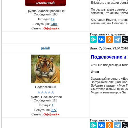
Ericsson, эти акции сос
По результатам сделки о
Группа: Заблокированные
отметив, что акции Enviv
Сообщений:
198
Награды:
12
Компания Envivio, ставш
компании, как Comcast, C
Репутация:
2401
Статус:
Оффлайн
Поделиться с друзьями:
pamir
Дата: Суббота, 23.04.201
Подключение и 
Отныне владельцам тел
Итак:
Заказывайте услугу «До
Загружайте специальное
Войдите в раздел «Мое ТВ
Подполковник
Смотрите любимые канал
Модели телевизоров Sam
Группа: Пользователи
Сообщений:
115
Награды:
1
Репутация:
277
Статус:
Оффлайн
Поделиться с друзьями: