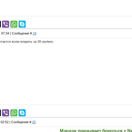
, 07:34 | Сообщение #
19
тается всем впарить за 39 грн/мес.
, 02:52 | Сообщение #
20
Мэрдок призывает бороться с Ne