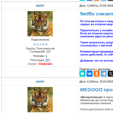
pamir
Дата: Суббота, 23.04.201
Netflix сниз
По итогам второго квар
сервис во втором кварт
Параллельно у онлайн-
Если во втором кварта
компании удастся увел
Подполковник
Такие результаты, разу
столкнулась с жесткой
Группа: Пользователи
Сообщений:
115
Комментируя предварит
своих действий, то сей
Награды:
1
Репутация:
277
Добавим, что по итогам
Статус:
Оффлайн
Поделиться с друзьями:
pamir
Дата: Суббота, 23.04.201
MEGOGO прон
«Интертелеком»
в парт
Абонентам доступна подп
телевизионных каналов.
Услуга доступна в зоне 