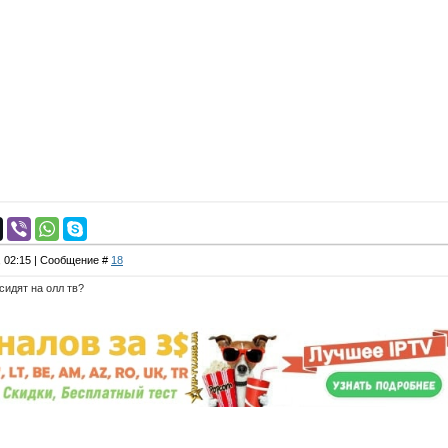
, 02:15 | Сообщение #
18
сидят на олл тв?