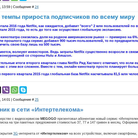
6, 13:59 | Сообщение #
24
ил темпы прироста подписчиков по всему миру
тала 2016 года Netflix, как ожидается, добавит "всего" 2 млн пользователей по
але 2015 года, то есть до того как осуществил глобальную экспансию.
кинотеатра снизилась доля на родном американском рынке — примерно на 6%. Э
ле прошлого года сервис добавил 900 тысяч пользователей, то по предварител
ичить свою базу лишь на 500 тысяч.
меется, волнуют инвесторов. Ведь затраты Netflix существенно возросли в связ
 конкуренцией со стороны Hulu и Amazon.
ельные итоги второго квартала глава Netflix Рид Хастингс отмечает, что если 
час с этим все сложнее. Вместе с тем, онлайн-кинотеатр просто планирует боль
 первого квартала 2015 года глобальная база Netflix насчитывала 81,5 млн чело
6, 14:01 | Сообщение #
25
ик в сети «Интертелекома»
нерстве с видеосервисом
MEGOGO
презентовал абонентам новый сервис «Интертеле
иска на три пакетных предложения стоимостью 37, 77 и 147 гривен в месяц. Оформив п
покрытия
3G
-интернета от
«Интертелеком»
на всех устройствах, включая смартфоны,