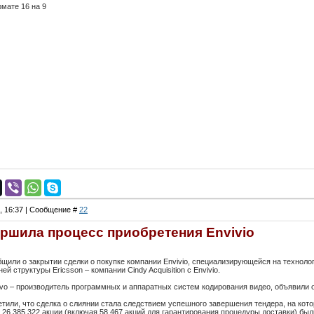
мате 16 на 9
5, 16:37 | Сообщение #
22
ершила процесс приобретения Envivio
бщили о закрытии сделки о покупке компании Envivio, специализирующейся на техноло
й структуры Ericsson – компании Cindy Acquisition с Envivio.
ivo – производитель программных и аппаратных систем кодирования видео, объявили 
етили, что сделка о слиянии стала следствием успешного завершения тендера, на кото
 26 385 322 акции (включая 58 467 акций для гарантирования процедуры доставки) б