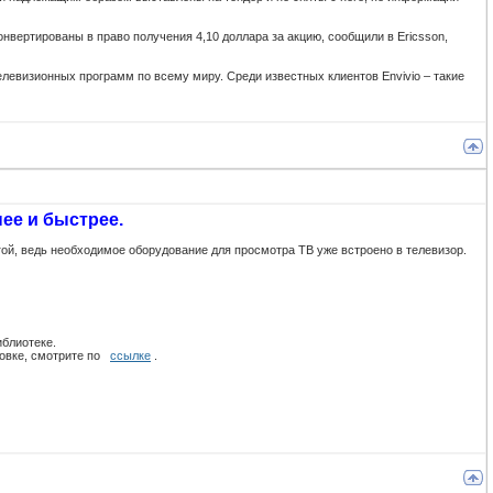
онвертированы в право получения 4,10 доллара за акцию, сообщили в Ericsson,
елевизионных программ по всему миру. Среди известных клиентов Envivio – такие
ее и быстрее.
ой, ведь необходимое оборудование для просмотра ТВ уже встроено в телевизор.
блиотеке.
новке, смотрите по
ссылке
.