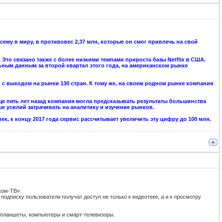
 всему в миру, в противовес 2,37 млн, которые он смог привлечь на свой
то связано также с более низкими темпами прироста базы Netflix в США.
ьным данным за второй квартал этого года, на американском рынке
и с выходом на рынки 130 стран. К тому же, на своем родном рынке компания
еще пять лет назад компания могла предсказывать результаты большинства
ше усилий затрачивать на аналитику и изучение рынков.
век, к концу 2017 года сервис рассчитывает увеличить эту цифру до 100 млн.
ком-ТВ».
одписку пользователи получат доступ не только к видеотеке, а и к просмотру
 планшеты, компьютеры и смарт-телевизоры.