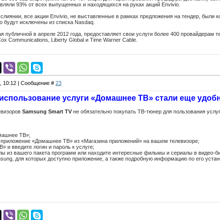
тавляли 93% от всех выпущенных и находящихся на руках акций Envivio.
 слиянии, все акции Envivio, не выставленные в рамках предложения на тендер, были к
io будут исключены из списка Nasdaq.
ая публичной в апреле 2012 года, предоставляет свои услуги более 400 провайдерам т
ox Communications, Liberty Global и Time Warner Cable.
6, 10:12 | Сообщение #
23
использование услуги «Домашнее ТВ» стали еще удобн
евизоров
Samsung Smart TV
не обязательно покупать ТВ-тюнер для пользования услуг
машнее ТВ»;
 приложение «Домашнее ТВ» из «Магазина приложений» на вашем телевизоре;
» и введите логин и пароль к услуге;
ы из вашего пакета программ или находите интересные фильмы и сериалы в видео-би
sung, для которых доступно приложение, а также подробную информацию по его уста