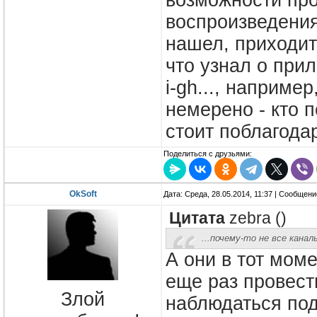
возможности про
воспроизведения
нашел, приходит
что узнал о прил
i-gh..., наприме
немерено - кто п
стоит поблагода
Поделиться с друзьями:
OkSoft
Дата: Среда, 28.05.2014, 11:37 | Сообщен
Цитата
zebra
(
)
...почему-то не все канал
А они в тот мом
еще раз провест
Злой
наблюдаться под