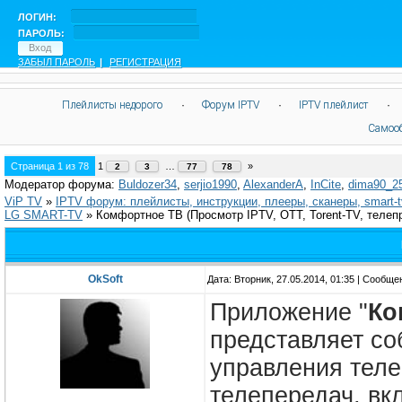
ЛОГИН:
ПАРОЛЬ:
ЗАБЫЛ ПАРОЛЬ
|
РЕГИСТРАЦИЯ
Плейлисты недорого
·
Форум IPTV
·
IPTV плейлист
·
Самоо
Страница
1
из
78
1
…
»
2
3
77
78
Модератор форума:
Buldozer34
,
serjio1990
,
AlexanderA
,
InCite
,
dima90_2
ViP TV
»
IPTV форум: плейлисты, инструкции, плееры, сканеры, smart-
LG SMART-TV
»
Комфортное ТВ
(Просмотр IPTV, OTT, Torent-TV, телеп
OkSoft
Дата: Вторник, 27.05.2014, 01:35 | Сообщ
Приложение "
Ко
представляет со
управления теле
телепередач, в