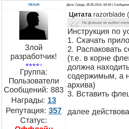
OkSoft
Дата: Среда, 28.05.2014, 00:49 | Сообщен
Цитата
razorblade
На флешке не видет теле
Инструкция по у
1. Скачать при
Злой
2. Распаковать 
разработчик!
(т.е. в корне фл
должна находить
Группа:
содержимым, а 
Пользователи
архива)
Сообщений:
883
3. Вставить фле
Награды:
13
Репутация:
357
далее действова
Статус: