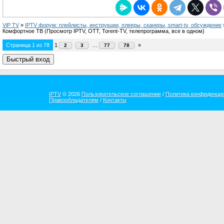
ViP TV
»
IPTV форум: плейлисты, инструкции, плееры, сканеры, smart-tv, обсуждение
Комфортное ТВ
(Просмотр IPTV, OTT, Torent-TV, телепрограмма, все в одном)
Страница
1
из
78
1
…
»
2
3
77
78
IPTV
© 2026
Пользовательское соглашение
/
Политика конфиденци
Правообладателям
/
Контакты