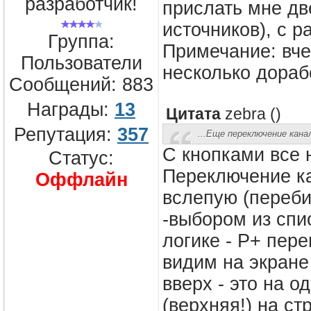
разработчик!
прислать мне дв
источников), с р
Группа:
Примечание: вч
Пользователи
несколько дорабо
Сообщений:
883
Награды:
13
Цитата
zebra
(
)
Репутация:
357
...Еще переключение канал
С кнопками все 
Статус:
Переключение ка
Оффлайн
вслепую (переби
-выбором из спи
логике - P+ пер
видим на экране 
вверх - это на о
(верхняя!) на ст