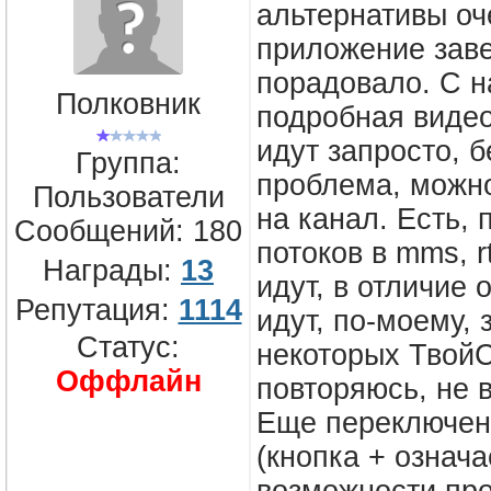
альтернативы оч
приложение заве
порадовало. С н
Полковник
подробная видео
идут запросто, б
Группа:
проблема, можн
Пользователи
на канал. Есть,
Сообщений:
180
потоков в mms, r
Награды:
13
идут, в отличие о
Репутация:
1114
идут, по-моему,
Статус:
некоторых ТвойС
Оффлайн
повторяюсь, не в
Еще переключени
(кнопка + означа