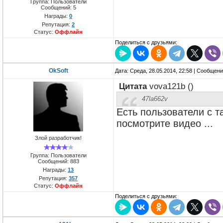
Группа: Пользователи
Сообщений:
5
Награды:
0
Репутация:
2
Статус:
Оффлайн
Поделиться с друзьями:
OkSoft
Дата: Среда, 28.05.2014, 22:58 | Сообщен
Цитата
vova121b
(
)
47la662v
Есть пользователи с т
посмотрите видео ...
Злой разработчик!
Группа: Пользователи
Сообщений:
883
Награды:
13
Репутация:
357
Статус:
Оффлайн
Поделиться с друзьями: