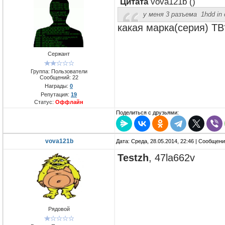
Цитата
vova121b
(
)
у меня 3 разъема 1hdd in 
какая марка(серия) ТВ
Сержант
Группа: Пользователи
Сообщений:
22
Награды:
0
Репутация:
19
Статус:
Оффлайн
Поделиться с друзьями:
vova121b
Дата: Среда, 28.05.2014, 22:46 | Сообщен
Testzh
, 47la662v
Рядовой