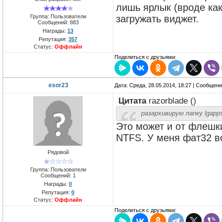
лишь ярлык (вроде как
Группа: Пользователи
загружать виджет.
Сообщений:
883
Награды:
13
Репутация:
357
Статус:
Оффлайн
Поделиться с друзьями:
esor23
Дата: Среда, 28.05.2014, 18:27 | Сообщен
Цитата
razorblade
(
)
разархивирую папку lgapp
Это может и от флешк
NTFS. У меня фат32 вс
Рядовой
Группа: Пользователи
Сообщений:
1
Награды:
0
Репутация:
0
Статус:
Оффлайн
Поделиться с друзьями: