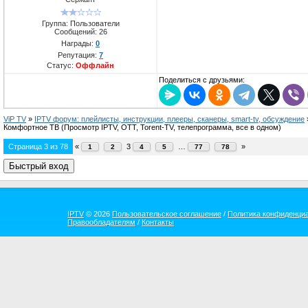
Группа: Пользователи
Сообщений:
26
Награды:
0
Репутация:
7
Статус:
Оффлайн
Поделиться с друзьями:
ViP TV
»
IPTV форум: плейлисты, инструкции, плееры, сканеры, smart-tv, обсуждение
Комфортное ТВ
(Просмотр IPTV, OTT, Torent-TV, телепрограмма, все в одном)
Страница
3
из
78
«
3
…
»
1
2
4
5
77
78
IPTV
© 2026
Пользовательское соглашение
/
Политика конфиденци
Правообладателям
/
Контакты