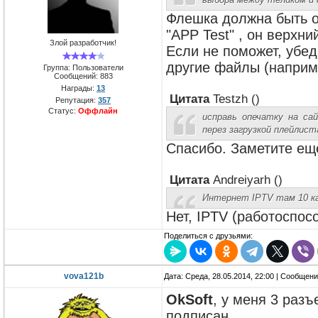
выбора между теликом и 
Флешка должна быть о
"APP Test" , он верхни
Злой разработчик!
Если не поможет, убед
другие файлы (наприм
Группа: Пользователи
Сообщений:
883
Награды:
13
Цитата
Testzh
(
)
Репутация:
357
Статус:
Оффлайн
исправь опечатку на са
перез загрузкой плейлист
Спасибо. Заметите еще
Цитата
Andreiyarh
(
)
Интернет IPTV там 10 ка
Нет, IPTV (работоспос
Поделиться с друзьями:
vova121b
Дата: Среда, 28.05.2014, 22:00 | Сообщен
OkSoft
, у меня 3 разъ
подписан