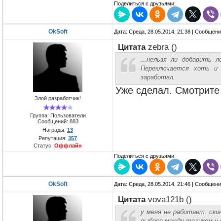
Поделиться с друзьями:
OkSoft
Дата: Среда, 28.05.2014, 21:38 | Сообщен
Цитата
zebra
(
)
...нельзя ли добавить л
Переключается хоть и 
заработал.
Уже сделал. Смотрите
Злой разработчик!
Группа: Пользователи
Сообщений:
883
Награды:
13
Репутация:
357
Статус:
Оффлайн
Поделиться с друзьями:
OkSoft
Дата: Среда, 28.05.2014, 21:46 | Сообщен
Цитата
vova121b
(
)
у меня не работает. ски