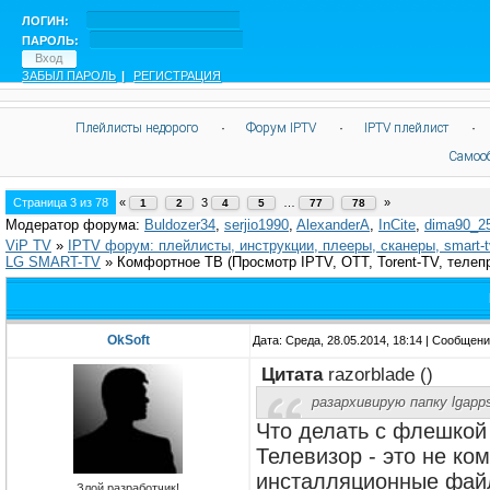
ЛОГИН:
ПАРОЛЬ:
ЗАБЫЛ ПАРОЛЬ
|
РЕГИСТРАЦИЯ
Плейлисты недорого
·
Форум IPTV
·
IPTV плейлист
·
Самоо
Страница
3
из
78
«
3
…
»
1
2
4
5
77
78
Модератор форума:
Buldozer34
,
serjio1990
,
AlexanderA
,
InCite
,
dima90_2
ViP TV
»
IPTV форум: плейлисты, инструкции, плееры, сканеры, smart-
LG SMART-TV
»
Комфортное ТВ
(Просмотр IPTV, OTT, Torent-TV, телеп
OkSoft
Дата: Среда, 28.05.2014, 18:14 | Сообщен
Цитата
razorblade
(
)
разархивирую папку lgapp
Что делать с флешкой 
Телевизор - это не ко
инсталляционные файл
Злой разработчик!