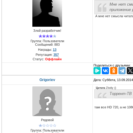
Мне нет смы
приложение
А мне нет смысла читать
Злой разработчик!
Группа: Пользователи
Сообщений:
883
Награды:
13
Репутация:
357
Статус:
Оффлайн
Поделиться с друзьями:
Grigoriev
Дата: Суббота, 13.09.201
Цитата
Zlodiy
(
)
Торрент-ТВ 
там все HD 720, а не 108
Рядовой
Группа: Пользователи