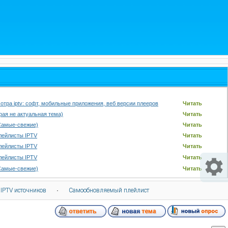
отра iptv: софт, мобильные приложения, веб версии плееров
Читать
арая не актуальная тема)
Читать
Самые-свежие)
Читать
лейлисты IPTV
Читать
лейлисты IPTV
Читать
лейлисты IPTV
Читать
Самые-свежие)
Читать
 IPTV источников
·
Самообновляемый плейлист