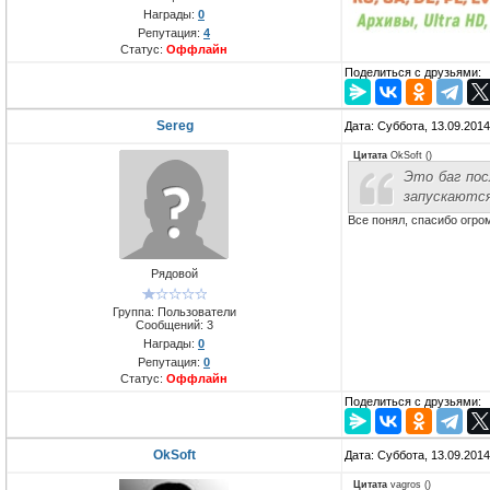
Награды:
0
Репутация:
4
Статус:
Оффлайн
Поделиться с друзьями:
Sereg
Дата: Суббота, 13.09.201
Цитата
OkSoft
(
)
Это баг пос
запускаются
Все понял, спасибо огро
Рядовой
Группа: Пользователи
Сообщений:
3
Награды:
0
Репутация:
0
Статус:
Оффлайн
Поделиться с друзьями:
OkSoft
Дата: Суббота, 13.09.201
Цитата
vagros
(
)