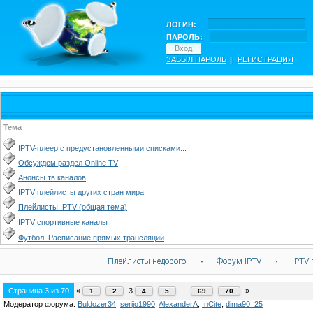
ЛОГИН:
ПАРОЛЬ:
ЗАБЫЛ ПАРОЛЬ
|
РЕГИСТРАЦИЯ
Тема
IPTV-плеер с предустановленными списками...
Обсуждем раздел Online TV
Анонсы тв каналов
IPTV плейлисты других стран мира
Плейлисты IPTV (общая тема)
IPTV спортивные каналы
Футбол! Расписание прямых трансляций
Плейлисты недорого
·
Форум IPTV
·
IPTV 
Страница
3
из
70
«
3
…
»
1
2
4
5
69
70
Модератор форума:
Buldozer34
,
serjio1990
,
AlexanderA
,
InCite
,
dima90_25