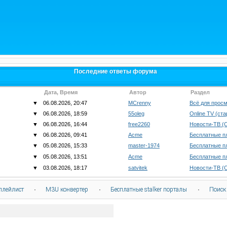
Последние ответы форума
Дата, Время
Автор
Раздел
▼
06.08.2026, 20:47
MCrenny
Всё для просм
▼
06.08.2026, 18:59
55oleg
Online TV (ст
▼
06.08.2026, 16:44
free2260
Новости-ТВ (
▼
06.08.2026, 09:41
Acme
Бесплатные п
▼
05.08.2026, 15:33
master-1974
Бесплатные п
▼
05.08.2026, 13:51
Acme
Бесплатные п
▼
03.08.2026, 18:17
satvitek
Новости-ТВ (
плейлист
·
M3U конвертер
·
Бесплатные stalker порталы
·
Поиск