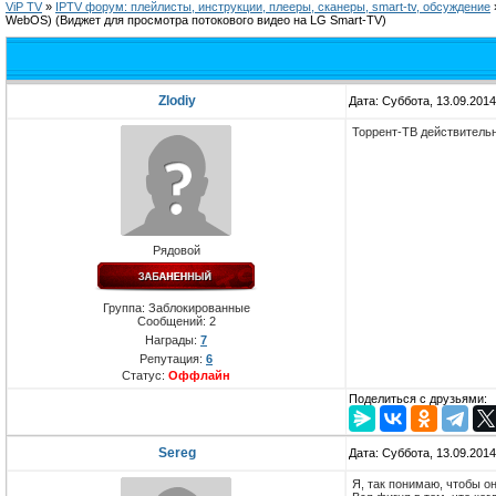
ViP TV
»
IPTV форум: плейлисты, инструкции, плееры, сканеры, smart-tv, обсуждение
WebOS)
(Виджет для просмотра потокового видео на LG Smart-TV)
Zlodiy
Дата: Суббота, 13.09.201
Торрент-ТВ действительн
Рядовой
Группа: Заблокированные
Сообщений:
2
Награды:
7
Репутация:
6
Статус:
Оффлайн
Поделиться с друзьями:
Sereg
Дата: Суббота, 13.09.201
Я, так понимаю, чтобы 