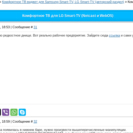
»
Комфортное ТВ виджет для Samsung Smart-TV, LG Smart-TV (авторский раздел)
»
Ком
Комфортное ТВ для LG Smart-TV (Netcast и WebOS)
4, 18:53 | Сообщение #
31
о редкостное днище. Вот реально рабочее предприятие. Зайдите сюда
ссылка
и сами 
4, 18:59 | Сообщение #
32
она появилась в нижнем баре, нужно произвести вышеперечисленные манипуляции.