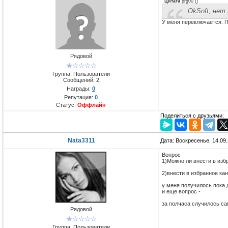
Цитата
prg00
(
)
OkSoft, нет
У меня переключается. П
Рядовой
Группа: Пользователи
Сообщений:
2
Награды:
0
Репутация:
0
Статус:
Оффлайн
Поделиться с друзьями:
Nata3311
Дата: Воскресенье, 14.09
Вопрос
1)Можно ли внести в изб
2)внести в избранное ка
у меня получилось пока 
и еще вопрос -
за полчаса случилось са
Рядовой
Группа: Пользователи