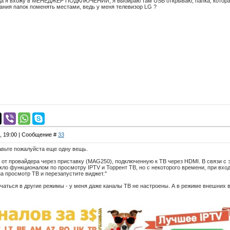
гда я вхожу в МЕНЕДЖЕР ПОДКЛЮЧЕНИЙ, я выбираю там USB открываю, папка, которая 
ания папок поменять местами, ведь у меня телевизор LG ?
4, 19:00 | Сообщение #
33
авьте пожалуйста еще одну вещь.
 от провайдера через приставку (MAG250), подключенную к ТВ через HDMI. В связи с
ло функционалом по просмотру IPTV и Торрент ТВ, но с некоторого времени, при вхо
а просмотр ТВ и перезапустите виджет."
аться в другие режимы - у меня даже каналы ТВ не настроены. А в режиме внешних в